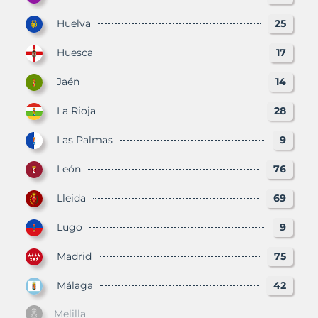
Huelva
25
Huesca
17
Jaén
14
La Rioja
28
Las Palmas
9
León
76
Lleida
69
Lugo
9
Madrid
75
Málaga
42
Melilla