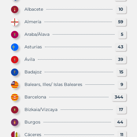
Albacete
10
Almería
59
Araba/Álava
5
Asturias
43
Ávila
39
Badajoz
15
Balears, Illes/ Islas Baleares
9
Barcelona
344
Bizkaia/Vizcaya
17
Burgos
44
Cáceres
11