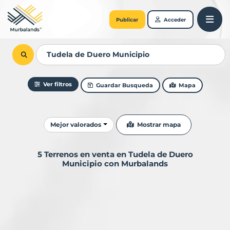
Publicar
Acceder
Ver filtros
Guardar Busqueda
Mapa
Ordenar resultados
Mostrar mapa
Mejor valorados
5 Terrenos en venta en Tudela de Duero
Municipio con Murbalands