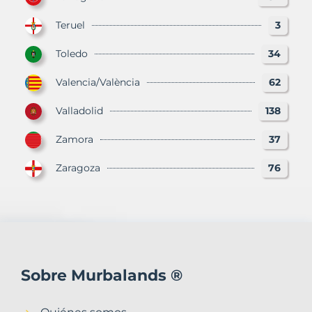
Teruel
3
Toledo
34
Valencia/València
62
Valladolid
138
Zamora
37
Zaragoza
76
Sobre Murbalands ®