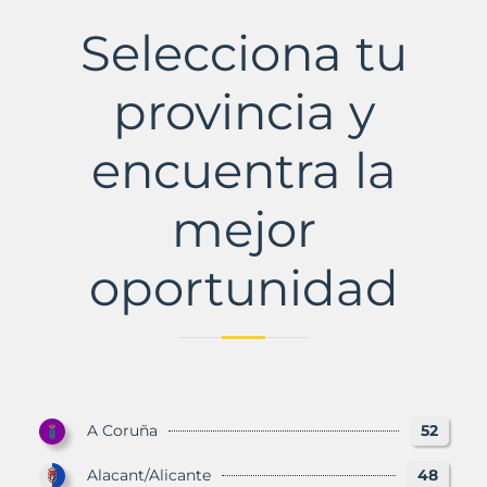
de
Duero
Selecciona tu
Municipio
con
Murbalands
provincia y
encuentra la
mejor
oportunidad
A Coruña
52
Alacant/Alicante
48