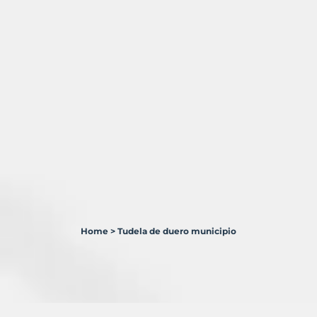
Home
>
Tudela de duero municipio
5
Terrenos
en
venta
en
Tudela