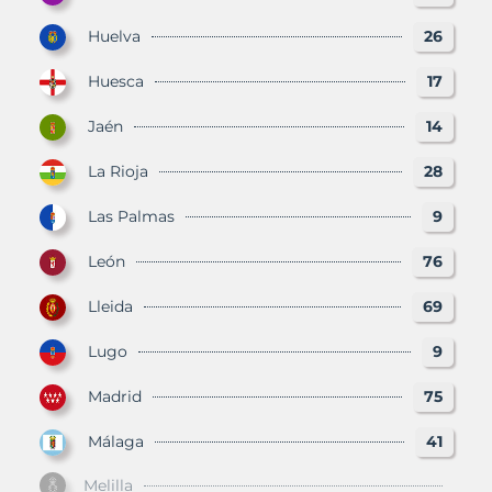
Huelva
26
Huesca
17
Jaén
14
La Rioja
28
Las Palmas
9
León
76
Lleida
69
Lugo
9
Madrid
75
Málaga
41
Melilla