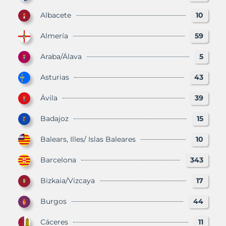
Albacete
10
Almería
59
Araba/Álava
5
Asturias
43
Ávila
39
Badajoz
15
Balears, Illes/ Islas Baleares
10
Barcelona
343
Bizkaia/Vizcaya
17
Burgos
44
Cáceres
11