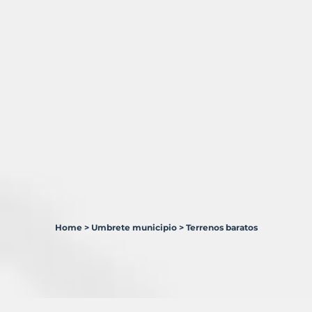
Home
>
Umbrete municipio
>
Terrenos baratos
3
Terrenos
en
venta
en
Umbrete