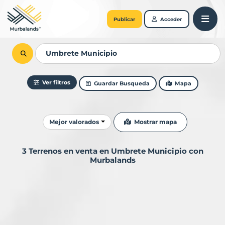
Publicar
Acceder
Ver filtros
Guardar Busqueda
Mapa
Ordenar resultados
Mostrar mapa
Mejor valorados
3 Terrenos en venta en Umbrete Municipio con
Murbalands