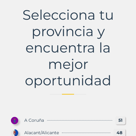
Municipio
con
Selecciona tu
Murbalands
provincia y
encuentra la
mejor
oportunidad
A Coruña
51
Alacant/Alicante
48