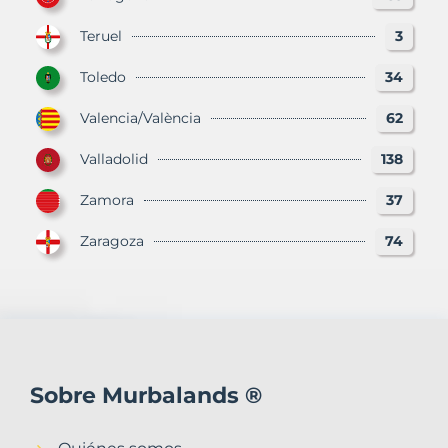
Teruel
3
Toledo
34
Valencia/València
62
Valladolid
138
Zamora
37
Zaragoza
74
Sobre Murbalands ®