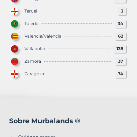
Teruel
3
Toledo
34
Valencia/València
62
Valladolid
138
Zamora
37
Zaragoza
74
Sobre Murbalands ®