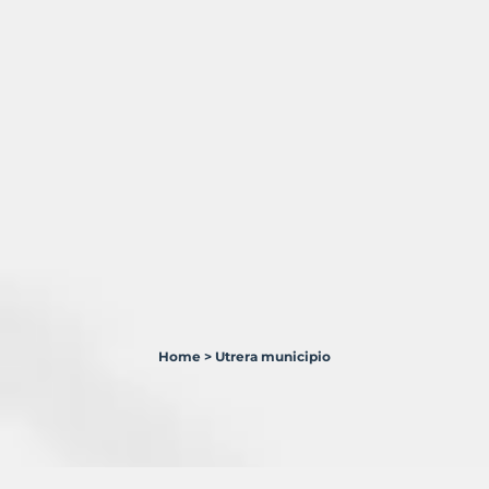
Home
>
Utrera municipio
1
Terreno
en
venta
en
Utrera