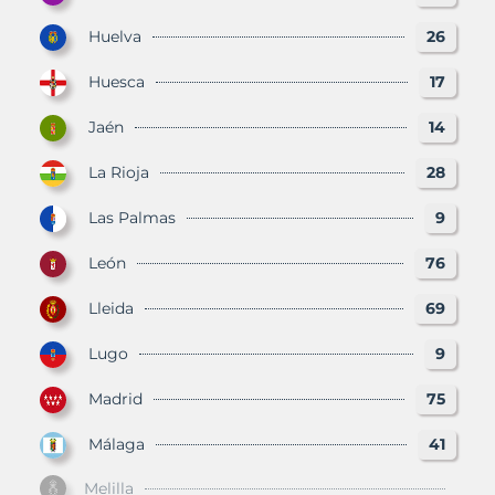
Huelva
26
Huesca
17
Jaén
14
La Rioja
28
Las Palmas
9
León
76
Lleida
69
Lugo
9
Madrid
75
Málaga
41
Melilla