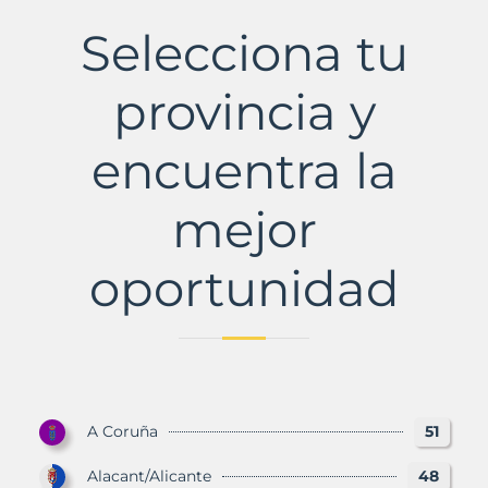
Municipio
con
Selecciona tu
Murbalands
provincia y
encuentra la
mejor
oportunidad
A Coruña
51
Alacant/Alicante
48