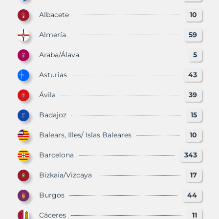
Albacete
10
Almería
59
Araba/Álava
5
Asturias
43
Ávila
39
Badajoz
15
Balears, Illes/ Islas Baleares
10
Barcelona
343
Bizkaia/Vizcaya
17
Burgos
44
Cáceres
11