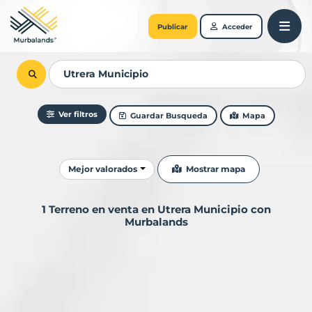
Publicar
Acceder
Ver filtros
Guardar Busqueda
Mapa
Ordenar resultados
Mostrar mapa
Mejor valorados
1 Terreno en venta en Utrera Municipio con
Murbalands