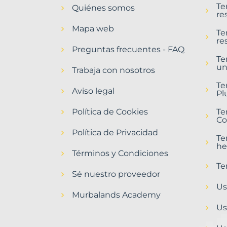
Te
Quiénes somos
Valderredible
re
Municipio
Mapa web
con
Te
re
Murbalands
Preguntas frecuentes - FAQ
Te
Home
un
>
Trabaja con nosotros
Valderredible
Te
municipio
Aviso legal
Pl
Política de Cookies
Te
Co
Política de Privacidad
Te
he
Términos y Condiciones
Te
Sé nuestro proveedor
Us
Murbalands Academy
Us