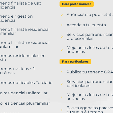
rreno finalista de uso
Para profesionales
sidencial
Anúnciate o publicitat
rreno en gestión
sidencial
Accede a tu cuenta
rreno finalista residencial
ifamiliar
Servicios para anuncia
profesionales
rreno finalista residencial
urifamiliar
Mejorar las fotos de tus
anuncios
rrenos residenciales en
sta
Para particulares
rrenos rústicos < 1
Publica tu terreno GRA
ctáreas
Servicios para anuncia
rrenos edificables Terciario
particulares
o residencial unifamiliar
Mejorar las fotos de tus
anuncios
o residencial plurifamiliar
Busca agencias para v
tu suelo & terreno