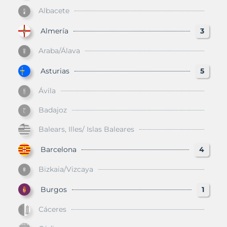
Albacete
Almería
3
Araba/Álava
Asturias
5
Ávila
Badajoz
Balears, Illes/ Islas Baleares
Barcelona
4
Bizkaia/Vizcaya
Burgos
1
Cáceres