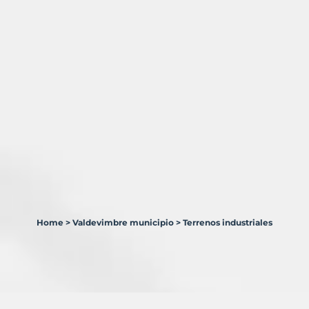
Home
>
Valdevimbre municipio
>
Terrenos industriales
1
Terreno
en
venta
en
Valdevimbre
Municipio