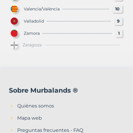
Valencia/València
10
Valladolid
9
Zamora
1
Zaragoza
Sobre Murbalands ®
Quiénes somos
Mapa web
Preguntas frecuentes - FAQ