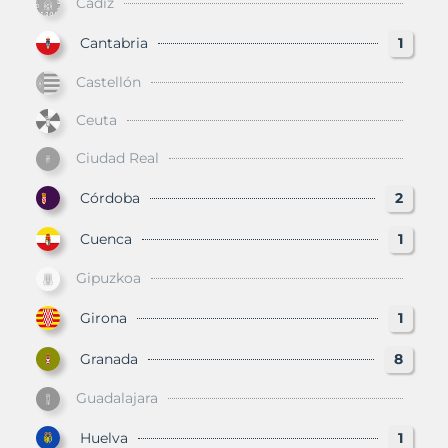
Cádiz
Cantabria
1
Castellón
Ceuta
Ciudad Real
Córdoba
2
Cuenca
1
Gipuzkoa
Girona
1
Granada
8
Guadalajara
Huelva
1