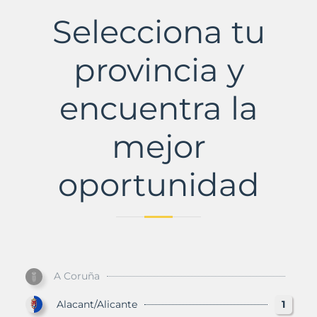
con
Selecciona tu
Murbalands
provincia y
encuentra la
mejor
oportunidad
A Coruña
Alacant/Alicante
1