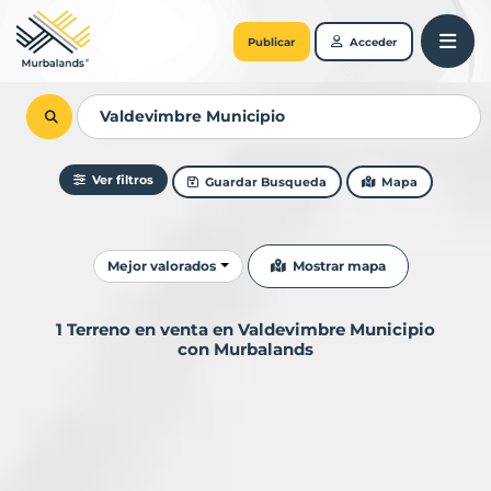
Publicar
Acceder
Ver filtros
Guardar Busqueda
Mapa
Ordenar resultados
Mostrar mapa
Mejor valorados
1 Terreno en venta en Valdevimbre Municipio
con Murbalands