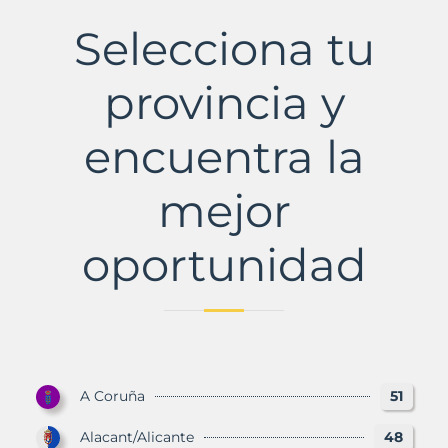
Municipio
con
Selecciona tu
Murbalands
provincia y
encuentra la
mejor
oportunidad
A Coruña
51
Alacant/Alicante
48