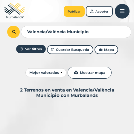
Publicar
Acceder
Ver filtros
Guardar Busqueda
Mapa
Ordenar resultados
Mostrar mapa
Mejor valorados
2 Terrenos en venta en Valencia/València
Municipio con Murbalands