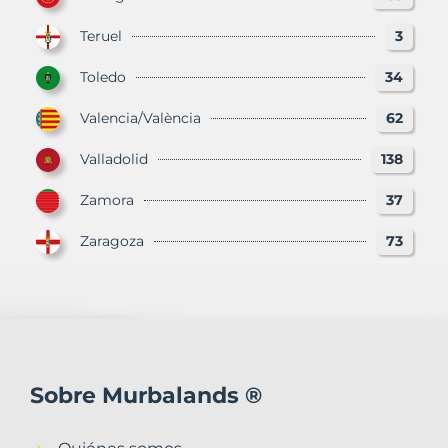
Teruel
3
Toledo
34
Valencia/València
62
Valladolid
138
Zamora
37
Zaragoza
73
Sobre Murbalands ®