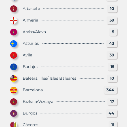
Albacete
10
Almería
59
Araba/Álava
5
Asturias
43
Ávila
39
Badajoz
15
Balears, Illes/ Islas Baleares
10
Barcelona
344
Bizkaia/Vizcaya
17
Burgos
44
Cáceres
11