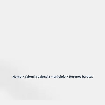
Home
>
Valencia valencia municipio
>
Terrenos baratos
2
Terrenos
en
venta
en
Valencia/València