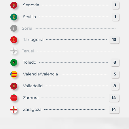
Segovia
1
Sevilla
1
Soria
Tarragona
13
Teruel
Toledo
8
Valencia/València
5
Valladolid
8
Zamora
14
Zaragoza
14