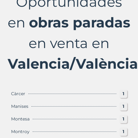
Oportunidades
Valencia/València
Provincia
con
en
obras paradas
Murbalands
en venta en
Valencia/València
Càrcer
1
Manises
1
Montesa
1
Montroy
1