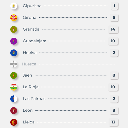
Gipuzkoa
1
Girona
5
Granada
14
Guadalajara
10
Huelva
2
Huesca
Jaén
8
La Rioja
10
Las Palmas
2
León
8
Lleida
13