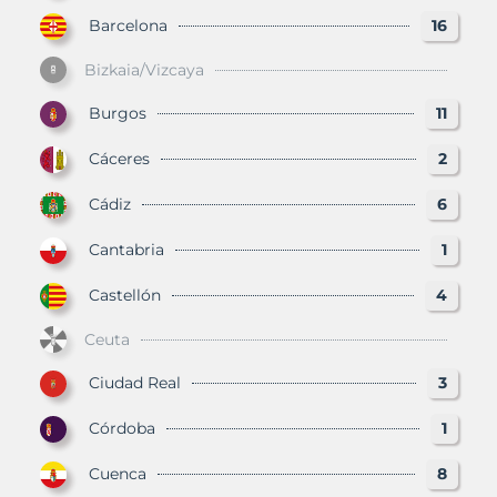
Barcelona
16
Bizkaia/Vizcaya
Burgos
11
Cáceres
2
Cádiz
6
Cantabria
1
Castellón
4
Ceuta
Ciudad Real
3
Córdoba
1
Cuenca
8