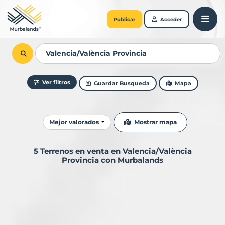
Publicar
Acceder
Ver filtros
Guardar Busqueda
Mapa
Ordenar resultados
Mostrar mapa
Mejor valorados
5 Terrenos en venta en Valencia/València
Provincia con Murbalands