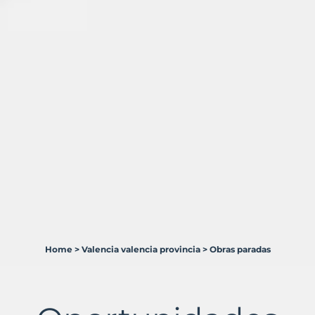
Home
>
Valencia valencia provincia
>
Obras paradas
5
Terrenos
en
venta
en