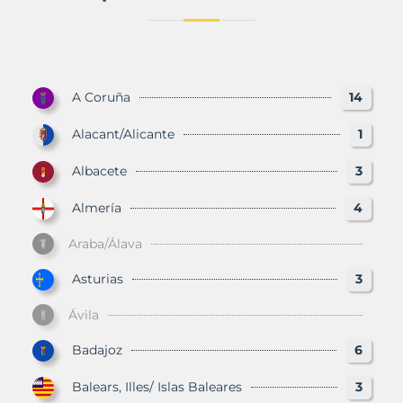
A Coruña
14
Alacant/Alicante
1
Albacete
3
Almería
4
Araba/Álava
Asturias
3
Ávila
Badajoz
6
Balears, Illes/ Islas Baleares
3