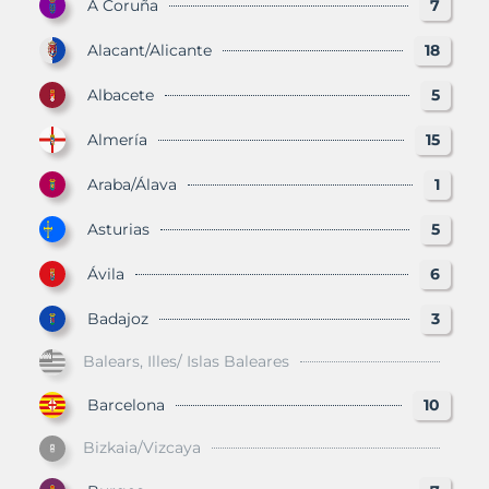
A Coruña
7
Alacant/Alicante
18
Albacete
5
Almería
15
Araba/Álava
1
Asturias
5
Ávila
6
Badajoz
3
Balears, Illes/ Islas Baleares
Barcelona
10
Bizkaia/Vizcaya