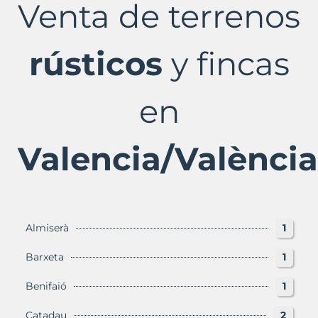
Venta de terrenos
en
Valencia/València
Provincia
con
rústicos
y fincas
Murbalands
en
Valencia/València
Almiserà
1
Barxeta
1
Benifaió
1
Catadau
2