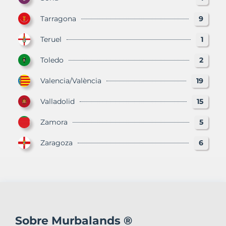
Tarragona
9
Teruel
1
Toledo
2
Valencia/València
19
Valladolid
15
Zamora
5
Zaragoza
6
Sobre Murbalands ®