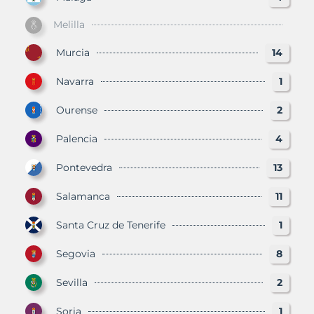
Melilla
Murcia
14
Navarra
1
Ourense
2
Palencia
4
Pontevedra
13
Salamanca
11
Santa Cruz de Tenerife
1
Segovia
8
Sevilla
2
Soria
1