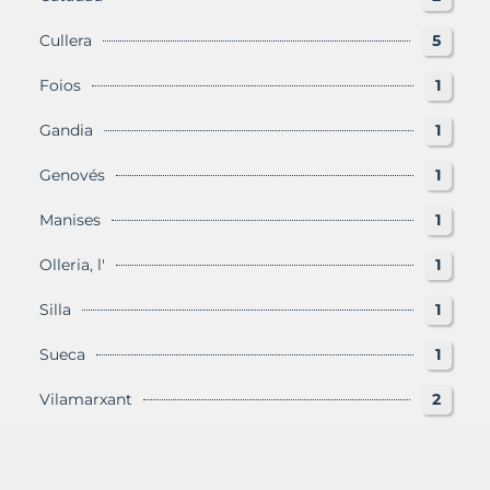
Cullera
5
Foios
1
Gandia
1
Genovés
1
Manises
1
Olleria, l'
1
Silla
1
Sueca
1
Vilamarxant
2