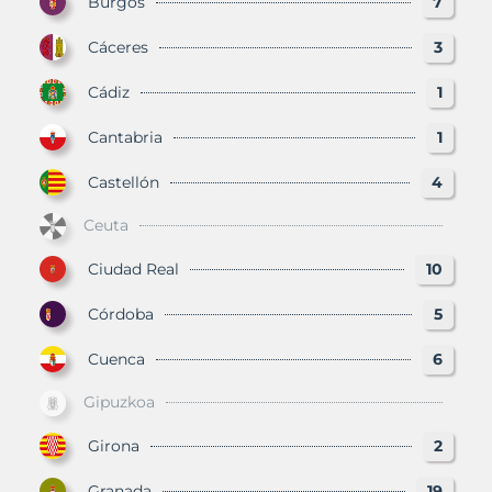
Burgos
7
Cáceres
3
Cádiz
1
Cantabria
1
Castellón
4
Ceuta
Ciudad Real
10
Córdoba
5
Cuenca
6
Gipuzkoa
Girona
2
Granada
19