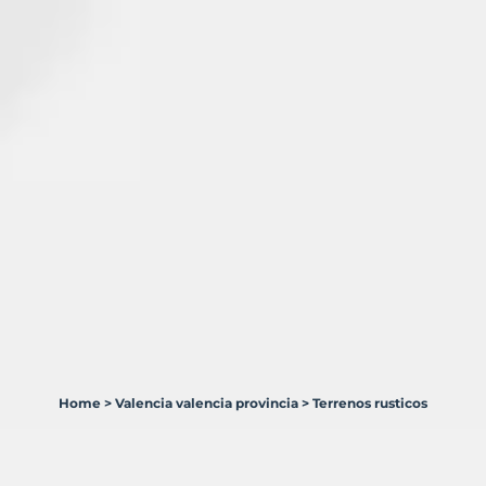
Home
>
Valencia valencia provincia
>
Terrenos rusticos
14
Terrenos
en
venta