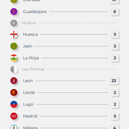
Guadalajara
6
Huelva
Huesca
5
Jaén
3
La Rioja
2
Las Palmas
León
23
Lleida
2
Lugo
2
Madrid
5
Málaga
4