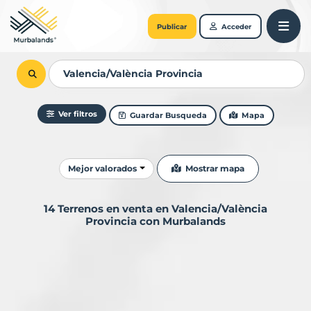
Publicar
Acceder
Ver filtros
Guardar Busqueda
Mapa
Ordenar resultados
Mostrar mapa
Mejor valorados
14 Terrenos en venta en Valencia/València
Provincia con Murbalands