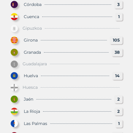
Córdoba
3
Cuenca
1
Gipuzkoa
Girona
105
Granada
38
Guadalajara
Huelva
14
Huesca
Jaén
2
La Rioja
2
Las Palmas
1