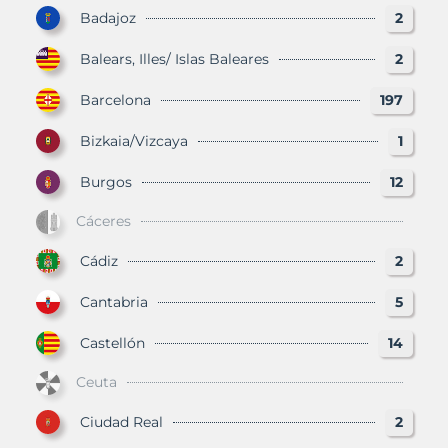
Badajoz
2
Balears, Illes/ Islas Baleares
2
Barcelona
197
Bizkaia/Vizcaya
1
Burgos
12
Cáceres
Cádiz
2
Cantabria
5
Castellón
14
Ceuta
Ciudad Real
2