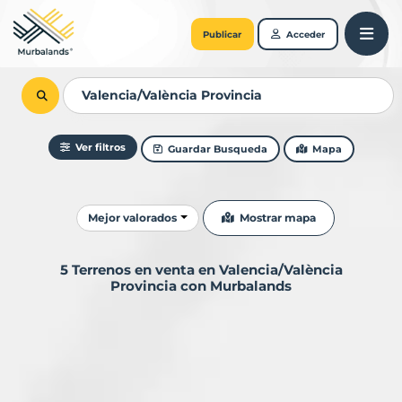
Publicar
Acceder
Ver filtros
Guardar Busqueda
Mapa
Ordenar resultados
Mostrar mapa
Mejor valorados
5 Terrenos en venta en Valencia/València
Provincia con Murbalands