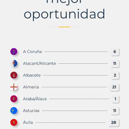
oportunidad
A Coruña
6
Alacant/Alicante
11
Albacete
2
Almería
21
Araba/Álava
1
Asturias
11
Ávila
28