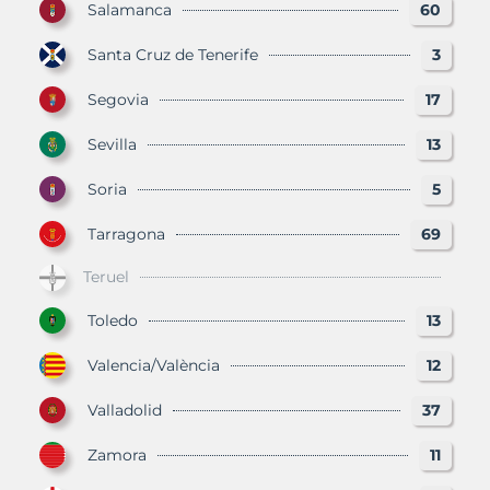
Salamanca
60
Santa Cruz de Tenerife
3
Segovia
17
Sevilla
13
Soria
5
Tarragona
69
Teruel
Toledo
13
Valencia/València
12
Valladolid
37
Zamora
11