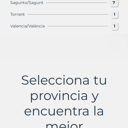
Sagunto/Sagunt
7
Torrent
1
Valencia/València
1
Selecciona tu
provincia y
encuentra la
mejor