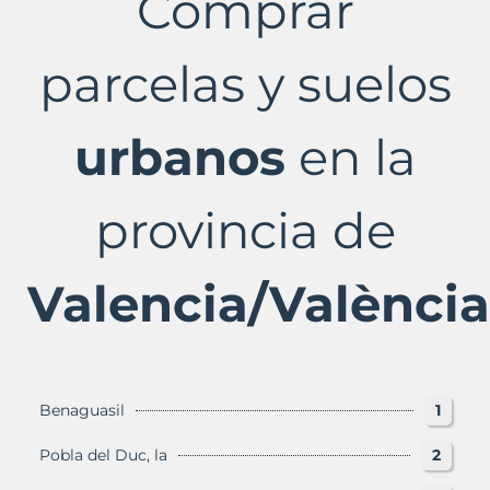
Comprar
Valencia/València
Provincia
con
parcelas y suelos
Murbalands
urbanos
en la
provincia de
Valencia/València
Benaguasil
1
Pobla del Duc, la
2