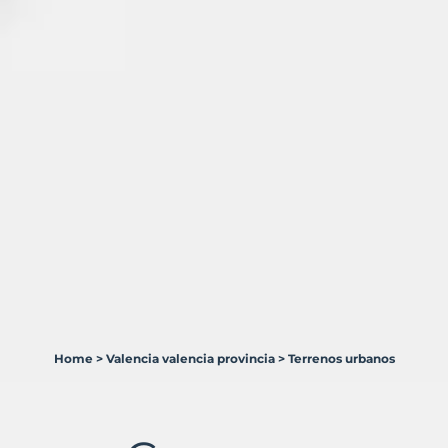
Home
>
Valencia valencia provincia
>
Terrenos urbanos
5
Terrenos
en
venta
en