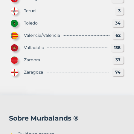
Teruel
3
Toledo
34
Valencia/València
62
Valladolid
138
Zamora
37
Zaragoza
74
Sobre Murbalands ®