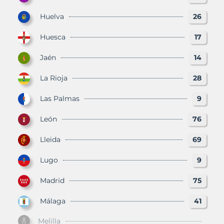
Huelva
26
Huesca
17
Jaén
14
La Rioja
28
Las Palmas
9
León
76
Lleida
69
Lugo
9
Madrid
75
Málaga
41
Melilla