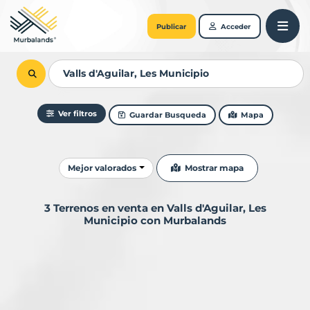
Publicar
Acceder
Ver filtros
Guardar Busqueda
Mapa
Ordenar resultados
Mostrar mapa
Mejor valorados
3 Terrenos en venta en Valls d'Aguilar, Les
Municipio con Murbalands