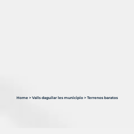
Home
>
Valls daguilar les municipio
>
Terrenos baratos
3
Terrenos
en
venta
en
Valls