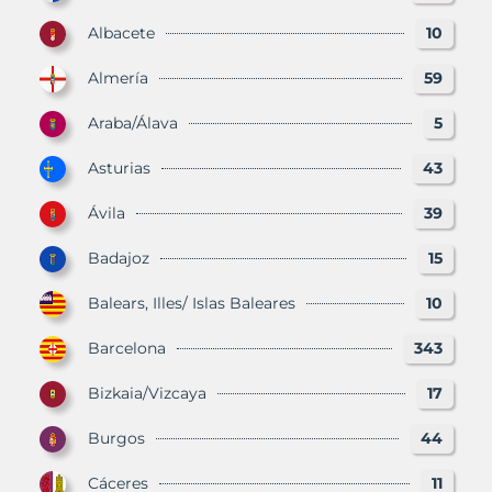
Albacete
10
Almería
59
Araba/Álava
5
Asturias
43
Ávila
39
Badajoz
15
Balears, Illes/ Islas Baleares
10
Barcelona
343
Bizkaia/Vizcaya
17
Burgos
44
Cáceres
11