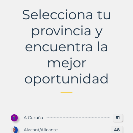
d'Aguilar,
Les
Selecciona tu
Municipio
con
Murbalands
provincia y
encuentra la
mejor
oportunidad
A Coruña
51
Alacant/Alicante
48