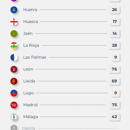
Huelva
26
Huesca
17
Jaén
14
La Rioja
28
Las Palmas
9
León
76
Lleida
69
Lugo
9
Madrid
75
Málaga
42
Melilla