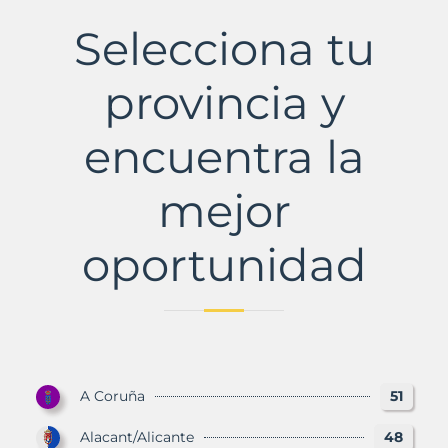
Municipio
con
Selecciona tu
Murbalands
provincia y
encuentra la
mejor
oportunidad
A Coruña
51
Alacant/Alicante
48