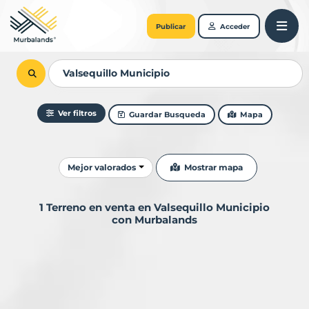
Publicar
Acceder
Ver filtros
Guardar Busqueda
Mapa
Ordenar resultados
Mostrar mapa
Mejor valorados
1 Terreno en venta en Valsequillo Municipio
con Murbalands