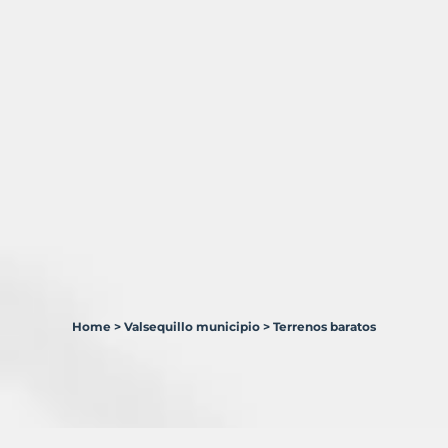
Home
>
Valsequillo municipio
>
Terrenos baratos
1
Terreno
en
venta
en
Valsequillo