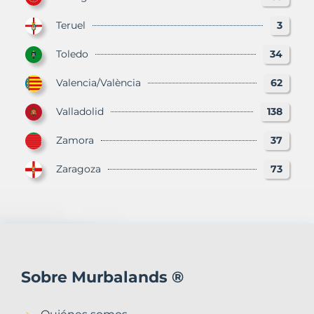
Teruel
3
Toledo
34
Valencia/València
62
Valladolid
138
Zamora
37
Zaragoza
73
Sobre Murbalands ®