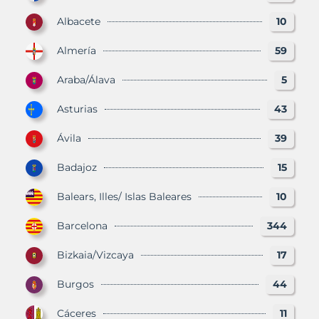
Albacete
10
Almería
59
Araba/Álava
5
Asturias
43
Ávila
39
Badajoz
15
Balears, Illes/ Islas Baleares
10
Barcelona
344
Bizkaia/Vizcaya
17
Burgos
44
Cáceres
11