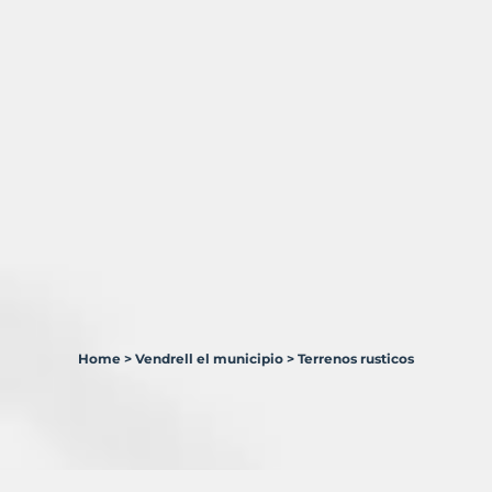
Home
>
Vendrell el municipio
>
Terrenos rusticos
1
Terreno
en
venta
en
Vendrell,