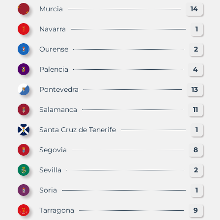
Murcia
14
Navarra
1
Ourense
2
Palencia
4
Pontevedra
13
Salamanca
11
Santa Cruz de Tenerife
1
Segovia
8
Sevilla
2
Soria
1
Tarragona
9