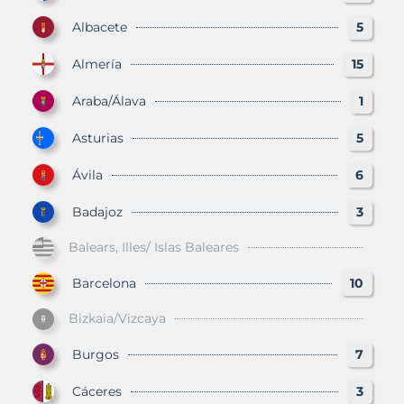
Albacete
5
Almería
15
Araba/Álava
1
Asturias
5
Ávila
6
Badajoz
3
Balears, Illes/ Islas Baleares
Barcelona
10
Bizkaia/Vizcaya
Burgos
7
Cáceres
3