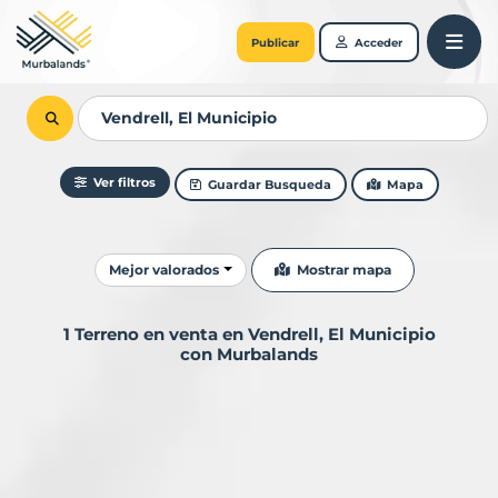
Publicar
Acceder
Ver filtros
Guardar Busqueda
Mapa
Ordenar resultados
Mostrar mapa
Mejor valorados
1 Terreno en venta en Vendrell, El Municipio
con Murbalands