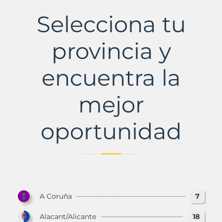
El
Municipio
Selecciona tu
con
Murbalands
provincia y
encuentra la
mejor
oportunidad
A Coruña
7
Alacant/Alicante
18