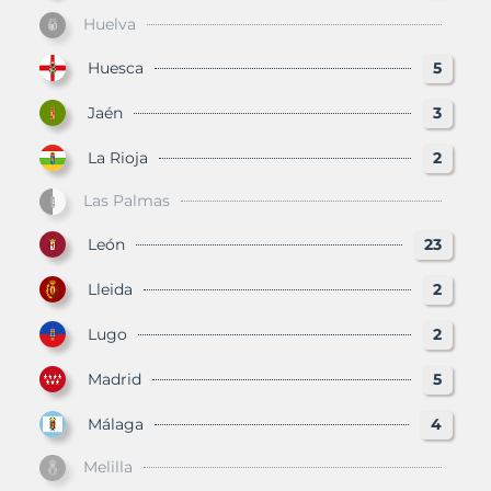
Huelva
Huesca
5
Jaén
3
La Rioja
2
Las Palmas
León
23
Lleida
2
Lugo
2
Madrid
5
Málaga
4
Melilla