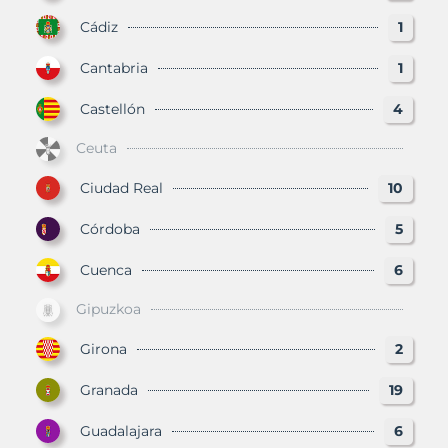
Cádiz
1
Cantabria
1
Castellón
4
Ceuta
Ciudad Real
10
Córdoba
5
Cuenca
6
Gipuzkoa
Girona
2
Granada
19
Guadalajara
6