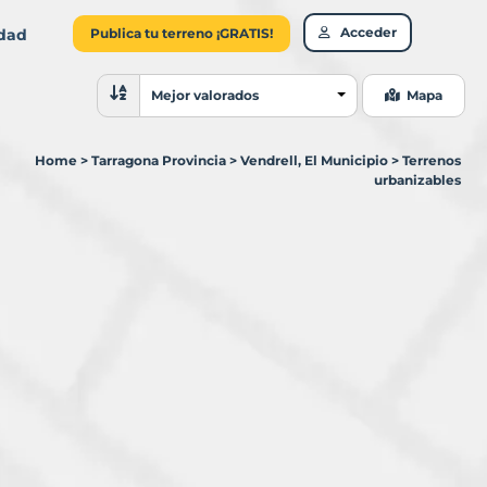
Acceder
idad
Publica tu terreno ¡GRATIS!
Ordenar resultados
Mejor valorados
Mapa
Home
>
Tarragona Provincia
>
Vendrell, El Municipio
>
Terrenos
urbanizables