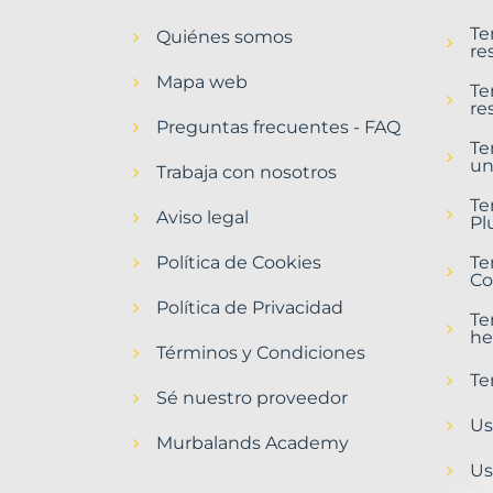
en
Te
Quiénes somos
Vendrell,
re
El
Mapa web
Municipio
Te
re
con
Preguntas frecuentes - FAQ
Murbalands
Te
un
Trabaja con nosotros
Home
>
Te
Vendrell
Aviso legal
Pl
el
municipio
Política de Cookies
Te
>
Co
Terrenos
Política de Privacidad
urbanizables
Te
he
Términos y Condiciones
Te
Sé nuestro proveedor
Us
Murbalands Academy
Us