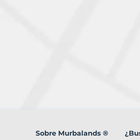
2
Terrenos
en
Sobre Murbalands ®
¿Bu
venta