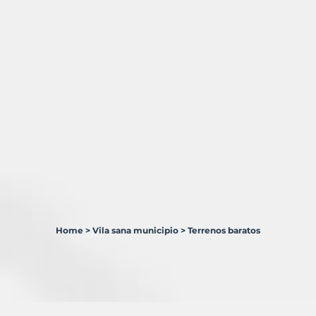
Home
>
Vila sana municipio
>
Terrenos baratos
0
Terrenos
en
venta
en
Vila-