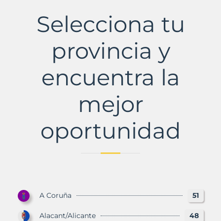
sana
Municipio
Selecciona tu
con
Murbalands
provincia y
encuentra la
mejor
oportunidad
A Coruña
51
Alacant/Alicante
48