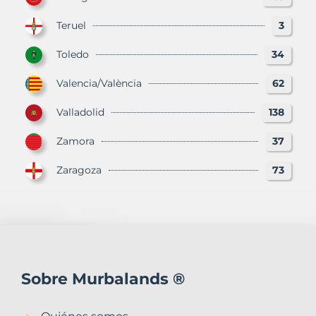
Teruel
3
Toledo
34
Valencia/València
62
Valladolid
138
Zamora
37
Zaragoza
73
Sobre Murbalands ®