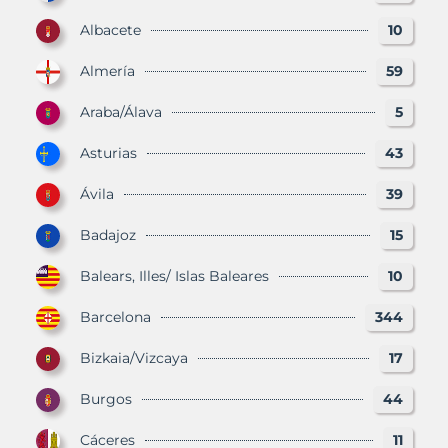
Albacete
10
Almería
59
Araba/Álava
5
Asturias
43
Ávila
39
Badajoz
15
Balears, Illes/ Islas Baleares
10
Barcelona
344
Bizkaia/Vizcaya
17
Burgos
44
Cáceres
11