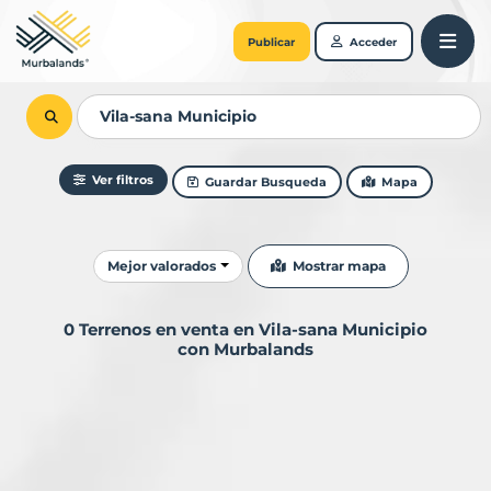
Publicar
Acceder
Ver filtros
Guardar Busqueda
Mapa
Ordenar resultados
Mostrar mapa
Mejor valorados
0 Terrenos en venta en Vila-sana Municipio
con Murbalands