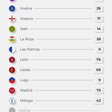
Huelva
26
Huesca
17
Jaén
14
La Rioja
28
Las Palmas
9
León
76
Lleida
69
Lugo
9
Madrid
75
Málaga
42
Melilla