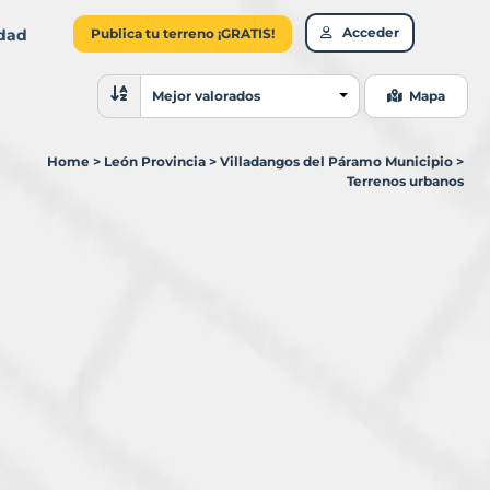
Acceder
idad
Publica tu terreno ¡GRATIS!
Ordenar resultados
Mejor valorados
Mapa
Home
>
León Provincia
>
Villadangos del Páramo Municipio
>
Terrenos urbanos