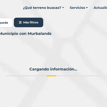
¿Qué terreno buscas?
Servicios
Actual
Más filtros
queda
 Municipio con Murbalands
Cargando información...