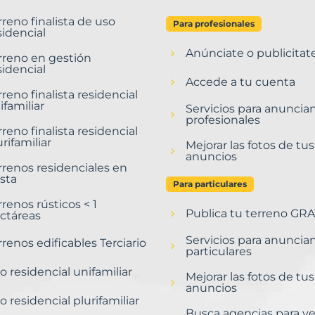
rreno finalista de uso
Para profesionales
sidencial
Anúnciate o publicitat
rreno en gestión
sidencial
Accede a tu cuenta
rreno finalista residencial
ifamiliar
Servicios para anuncia
profesionales
rreno finalista residencial
urifamiliar
Mejorar las fotos de tus
anuncios
rrenos residenciales en
sta
Para particulares
rrenos rústicos < 1
Publica tu terreno GRA
ctáreas
Servicios para anuncia
rrenos edificables Terciario
particulares
o residencial unifamiliar
Mejorar las fotos de tus
anuncios
o residencial plurifamiliar
Busca agencias para v