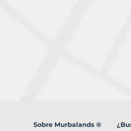
3
Terrenos
en
Sobre Murbalands ®
¿Bu
venta