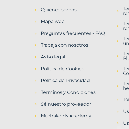
en
Te
Quiénes somos
Villadangos
re
del
Mapa web
Páramo
Te
re
Municipio
Preguntas frecuentes - FAQ
con
Te
un
Murbalands
Trabaja con nosotros
Home
Te
Aviso legal
>
Pl
Villadangos
Política de Cookies
del
Te
Co
paramo
municipio
Política de Privacidad
Te
>
he
Terrenos
Términos y Condiciones
urbanos
Te
Sé nuestro proveedor
Us
Murbalands Academy
Us