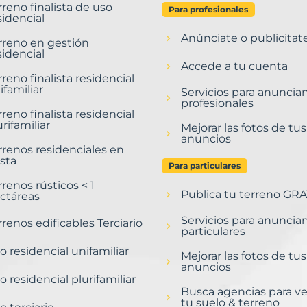
rreno finalista de uso
Para profesionales
sidencial
Anúnciate o publicitat
rreno en gestión
sidencial
Accede a tu cuenta
rreno finalista residencial
ifamiliar
Servicios para anuncia
profesionales
rreno finalista residencial
urifamiliar
Mejorar las fotos de tus
anuncios
rrenos residenciales en
sta
Para particulares
rrenos rústicos < 1
Publica tu terreno GRA
ctáreas
Servicios para anuncia
rrenos edificables Terciario
particulares
o residencial unifamiliar
Mejorar las fotos de tus
anuncios
o residencial plurifamiliar
Busca agencias para v
tu suelo & terreno