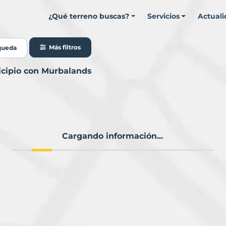
¿Qué terreno buscas?
Servicios
Actual
Más filtros
queda
nicipio con Murbalands
Cargando información...