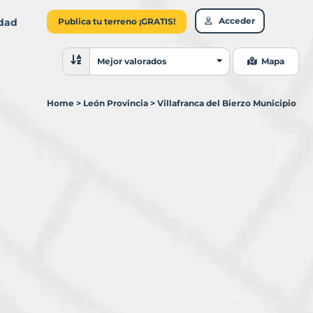
Acceder
idad
Publica tu terreno ¡GRATIS!
Ordenar resultados
Mejor valorados
Mapa
Home
>
León Provincia
>
Villafranca del Bierzo Municipio