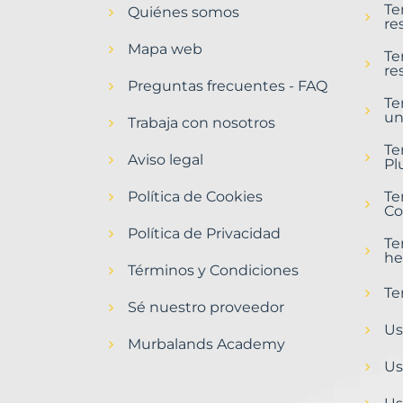
Te
Quiénes somos
Villafranca
re
del
Mapa web
Bierzo
Te
re
Municipio
Preguntas frecuentes - FAQ
con
Te
un
Murbalands
Trabaja con nosotros
Home
Te
Aviso legal
>
Pl
Villafranca
Política de Cookies
del
Te
Co
bierzo
municipio
Política de Privacidad
Te
he
Términos y Condiciones
Te
Sé nuestro proveedor
Us
Murbalands Academy
Us