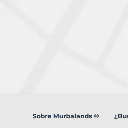
1
Terreno
en
Sobre Murbalands ®
¿Bu
venta
en