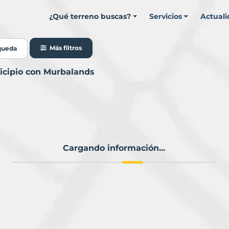
¿Qué terreno buscas?
Servicios
Actual
Más filtros
queda
icipio con Murbalands
Cargando información...