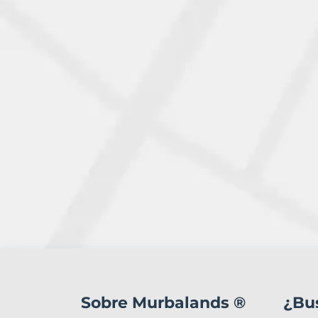
1
Terreno
en
Sobre Murbalands ®
¿Bu
venta