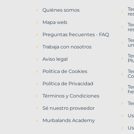
en
Te
Quiénes somos
Villanueva
re
de
Mapa web
Argaño
Te
re
Municipio
Preguntas frecuentes - FAQ
con
Te
un
Murbalands
Trabaja con nosotros
Home
Te
Aviso legal
>
Pl
Villanueva
Política de Cookies
de
Te
Co
argano
municipio
Política de Privacidad
Te
>
he
Terrenos
Términos y Condiciones
baratos
Te
Sé nuestro proveedor
Us
Murbalands Academy
Us