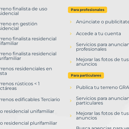
rreno finalista de uso
Para profesionales
sidencial
Anúnciate o publicitat
rreno en gestión
sidencial
Accede a tu cuenta
rreno finalista residencial
ifamiliar
Servicios para anuncia
profesionales
rreno finalista residencial
urifamiliar
Mejorar las fotos de tus
anuncios
rrenos residenciales en
sta
Para particulares
rrenos rústicos < 1
Publica tu terreno GRA
ctáreas
Servicios para anuncia
rrenos edificables Terciario
particulares
o residencial unifamiliar
Mejorar las fotos de tus
anuncios
o residencial plurifamiliar
Busca agencias para v