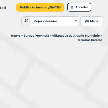
Acceder
idad
Publica tu terreno ¡GRATIS!
Ordenar resultados
Mejor valorados
Mapa
Home
>
Burgos Provincia
>
Villanueva de Argaño Municipio
>
Terrenos baratos