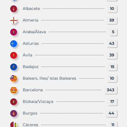
Albacete
10
Almería
59
Araba/Álava
5
Asturias
43
Ávila
39
Badajoz
15
Balears, Illes/ Islas Baleares
10
Barcelona
343
Bizkaia/Vizcaya
17
Burgos
44
Cáceres
11