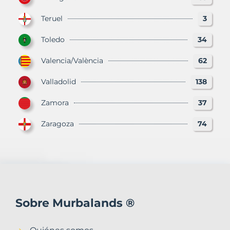
Teruel
3
Toledo
34
Valencia/València
62
Valladolid
138
Zamora
37
Zaragoza
74
Sobre Murbalands ®