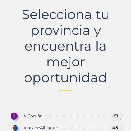
de
Gállego
Selecciona tu
Municipio
con
Murbalands
provincia y
encuentra la
mejor
oportunidad
A Coruña
51
Alacant/Alicante
48