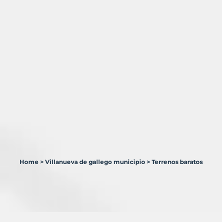
Home
>
Villanueva de gallego municipio
>
Terrenos baratos
1
Terreno
en
venta
en
Villanueva