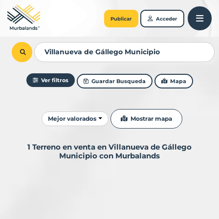
Publicar
Acceder
Ver filtros
Guardar Busqueda
Mapa
Ordenar resultados
Mostrar mapa
Mejor valorados
1 Terreno en venta en Villanueva de Gállego
Municipio con Murbalands