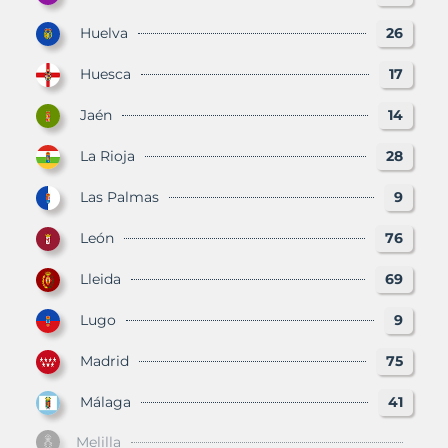
Huelva
26
Huesca
17
Jaén
14
La Rioja
28
Las Palmas
9
León
76
Lleida
69
Lugo
9
Madrid
75
Málaga
41
Melilla