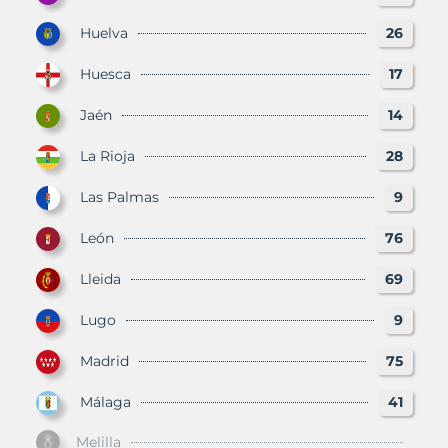
Huelva
26
Huesca
17
Jaén
14
La Rioja
28
Las Palmas
9
León
76
Lleida
69
Lugo
9
Madrid
75
Málaga
41
Melilla