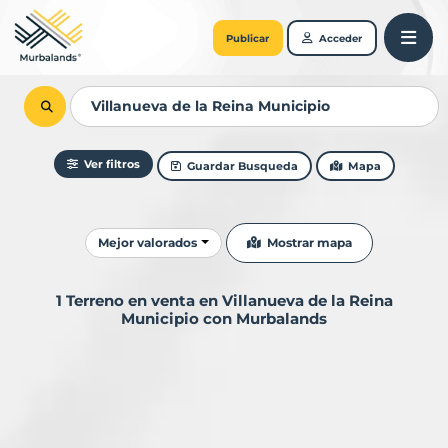
Publicar
Acceder
Ver filtros
Guardar Busqueda
Mapa
Ordenar resultados
Mostrar mapa
Mejor valorados
1 Terreno en venta en Villanueva de la Reina
Municipio con Murbalands