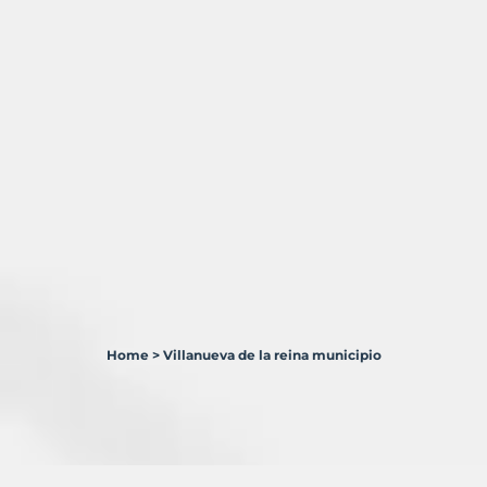
Home
>
Villanueva de la reina municipio
1
Terreno
en
venta
en
Villanueva