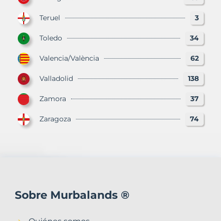
Teruel
3
Toledo
34
Valencia/València
62
Valladolid
138
Zamora
37
Zaragoza
74
Sobre Murbalands ®