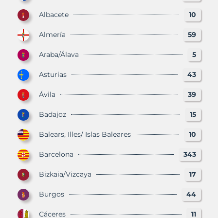
Albacete
10
Almería
59
Araba/Álava
5
Asturias
43
Ávila
39
Badajoz
15
Balears, Illes/ Islas Baleares
10
Barcelona
343
Bizkaia/Vizcaya
17
Burgos
44
Cáceres
11