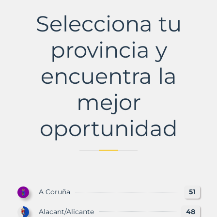
de
la
Selecciona tu
Reina
Municipio
con
provincia y
Murbalands
encuentra la
mejor
oportunidad
A Coruña
51
Alacant/Alicante
48