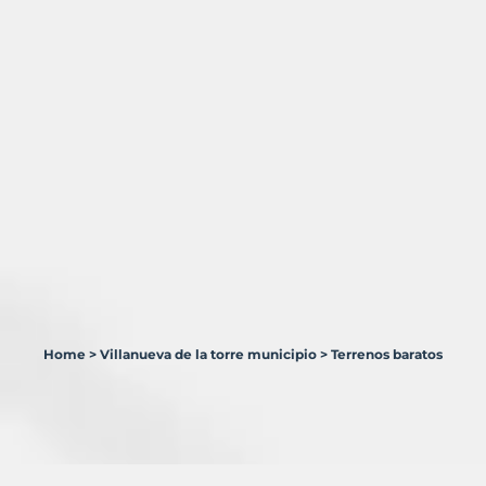
Home
>
Villanueva de la torre municipio
>
Terrenos baratos
1
Terreno
en
venta
en
Villanueva