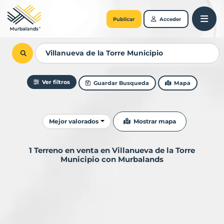
Publicar
Acceder
Ver filtros
Guardar Busqueda
Mapa
Ordenar resultados
Mostrar mapa
Mejor valorados
1 Terreno en venta en Villanueva de la Torre
Municipio con Murbalands