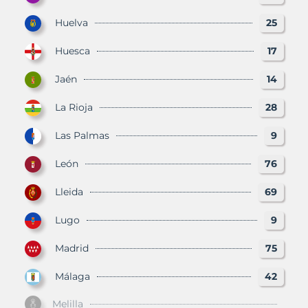
Huelva
25
Huesca
17
Jaén
14
La Rioja
28
Las Palmas
9
León
76
Lleida
69
Lugo
9
Madrid
75
Málaga
42
Melilla