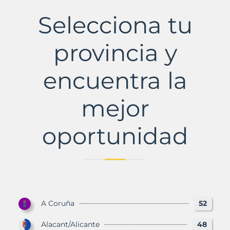
de
la
Selecciona tu
Torre
Municipio
con
provincia y
Murbalands
encuentra la
mejor
oportunidad
A Coruña
52
Alacant/Alicante
48