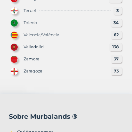
Teruel
3
Toledo
34
Valencia/València
62
Valladolid
138
Zamora
37
Zaragoza
73
Sobre Murbalands ®