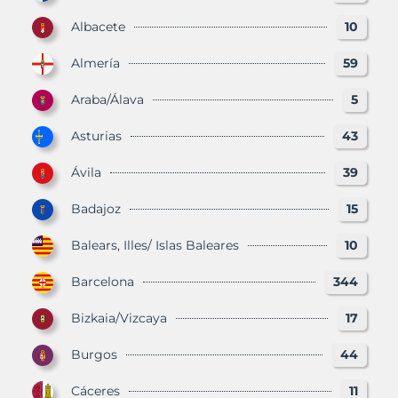
Albacete
10
Almería
59
Araba/Álava
5
Asturias
43
Ávila
39
Badajoz
15
Balears, Illes/ Islas Baleares
10
Barcelona
344
Bizkaia/Vizcaya
17
Burgos
44
Cáceres
11