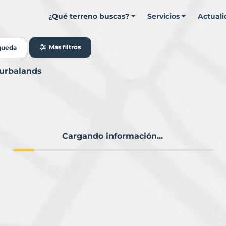
¿Qué terreno buscas?
Servicios
Actual
Más filtros
queda
Murbalands
Cargando información...