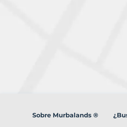
1
Terreno
en
Sobre Murbalands ®
¿Bu
venta
en