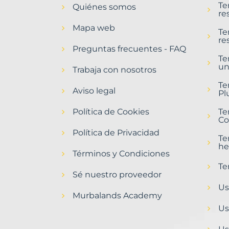
Te
Quiénes somos
Villaralbo
re
Municipio
Mapa web
con
Te
re
Murbalands
Preguntas frecuentes - FAQ
Te
Home
un
>
Trabaja con nosotros
Villaralbo
Te
municipio
Aviso legal
Pl
Política de Cookies
Te
Co
Política de Privacidad
Te
he
Términos y Condiciones
Te
Sé nuestro proveedor
Us
Murbalands Academy
Us