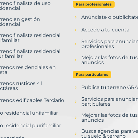
rreno finalista de uso
Para profesionales
sidencial
Anúnciate o publicitat
rreno en gestión
sidencial
Accede a tu cuenta
rreno finalista residencial
ifamiliar
Servicios para anuncia
profesionales
rreno finalista residencial
urifamiliar
Mejorar las fotos de tus
anuncios
rrenos residenciales en
sta
Para particulares
rrenos rústicos < 1
Publica tu terreno GRA
ctáreas
Servicios para anuncia
rrenos edificables Terciario
particulares
o residencial unifamiliar
Mejorar las fotos de tus
anuncios
o residencial plurifamiliar
Busca agencias para v
tu suelo & terreno