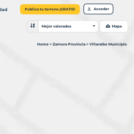
Acceder
idad
Publica tu terreno ¡GRATIS!
Ordenar resultados
Mejor valorados
Mapa
Home
>
Zamora Provincia
>
Villaralbo Municipio