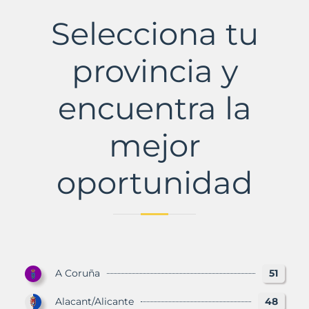
Municipio
con
Selecciona tu
Murbalands
provincia y
encuentra la
mejor
oportunidad
A Coruña
51
Alacant/Alicante
48