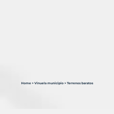
Home
>
Vinuela municipio
>
Terrenos baratos
1
Terreno
en
venta
en
Viñuela