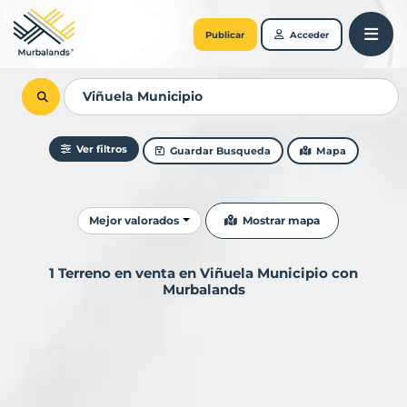
Publicar
Acceder
Ver filtros
Guardar Busqueda
Mapa
Ordenar resultados
Mostrar mapa
Mejor valorados
1 Terreno en venta en Viñuela Municipio con
Murbalands