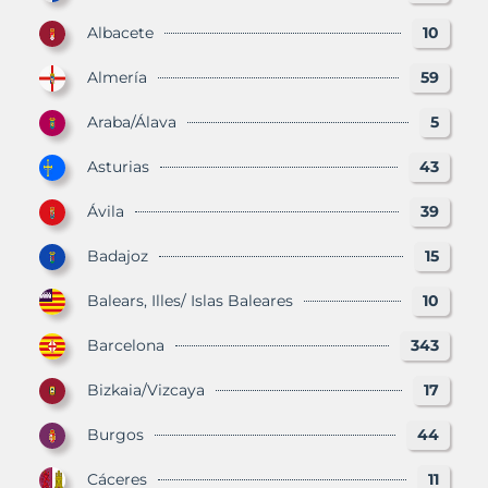
Albacete
10
Almería
59
Araba/Álava
5
Asturias
43
Ávila
39
Badajoz
15
Balears, Illes/ Islas Baleares
10
Barcelona
343
Bizkaia/Vizcaya
17
Burgos
44
Cáceres
11