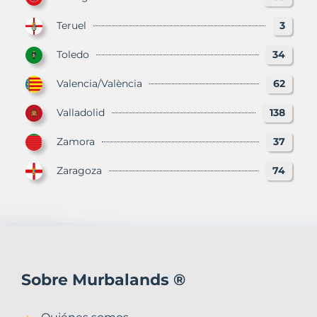
Teruel
3
Toledo
34
Valencia/València
62
Valladolid
138
Zamora
37
Zaragoza
74
Sobre Murbalands ®