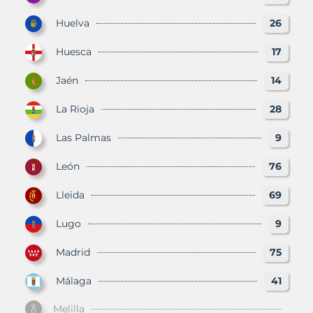
Huelva
26
Huesca
17
Jaén
14
La Rioja
28
Las Palmas
9
León
76
Lleida
69
Lugo
9
Madrid
75
Málaga
41
Melilla