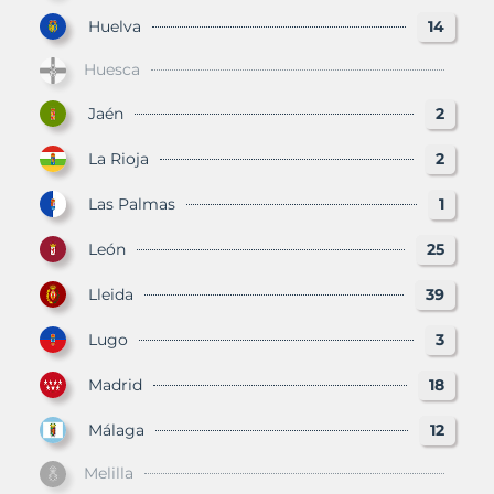
Huelva
14
Huesca
Jaén
2
La Rioja
2
Las Palmas
1
León
25
Lleida
39
Lugo
3
Madrid
18
Málaga
12
Melilla