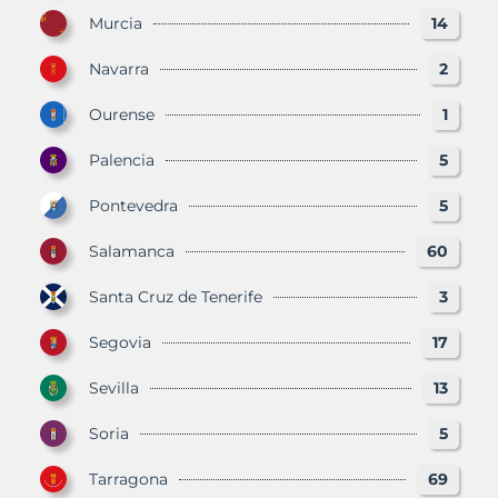
Murcia
14
Navarra
2
Ourense
1
Palencia
5
Pontevedra
5
Salamanca
60
Santa Cruz de Tenerife
3
Segovia
17
Sevilla
13
Soria
5
Tarragona
69