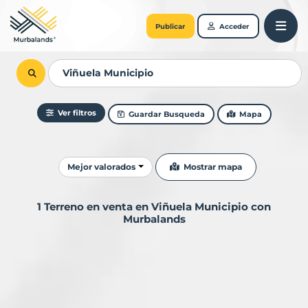
Publicar
Acceder
Ver filtros
Guardar Busqueda
Mapa
Ordenar resultados
Mostrar mapa
Mejor valorados
1 Terreno en venta en Viñuela Municipio con
Murbalands