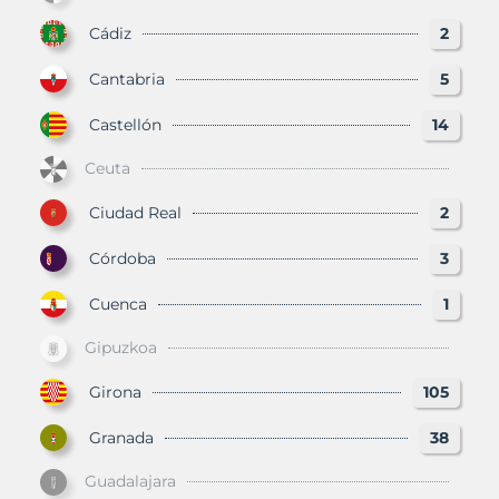
Cádiz
2
Cantabria
5
Castellón
14
Ceuta
Ciudad Real
2
Córdoba
3
Cuenca
1
Gipuzkoa
Girona
105
Granada
38
Guadalajara