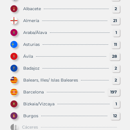
Albacete
2
Almería
21
Araba/Álava
1
Asturias
11
Ávila
28
Badajoz
2
Balears, Illes/ Islas Baleares
2
Barcelona
197
Bizkaia/Vizcaya
1
Burgos
12
Cáceres