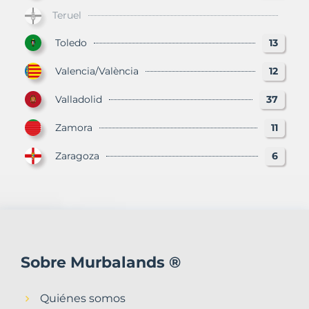
Teruel
Toledo
13
Valencia/València
12
Valladolid
37
Zamora
11
Zaragoza
6
Sobre Murbalands ®
Quiénes somos