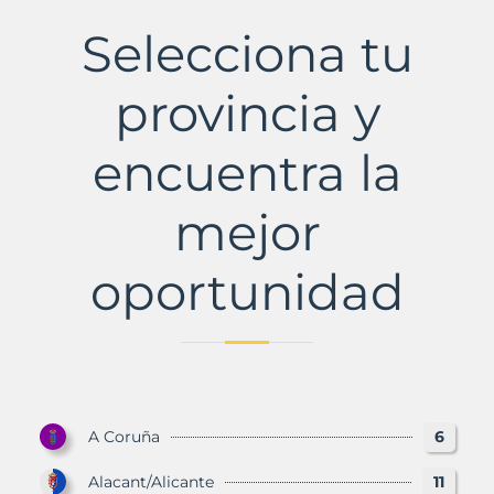
Municipio
con
Selecciona tu
Murbalands
provincia y
encuentra la
mejor
oportunidad
A Coruña
6
Alacant/Alicante
11