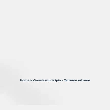
Home
>
Vinuela municipio
>
Terrenos urbanos
1
Terreno
en
venta
en
Viñuela