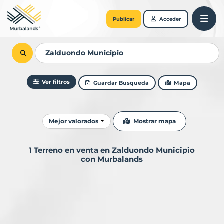
Publicar
Acceder
Ver filtros
Guardar Busqueda
Mapa
Ordenar resultados
Mostrar mapa
Mejor valorados
1 Terreno en venta en Zalduondo Municipio
con Murbalands