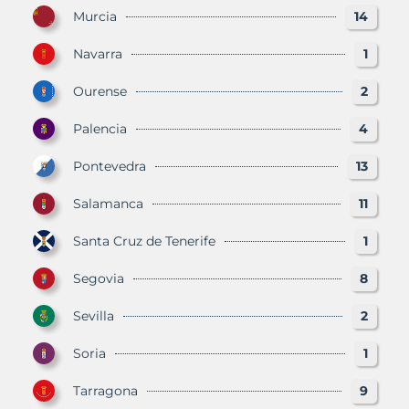
Murcia
14
Navarra
1
Ourense
2
Palencia
4
Pontevedra
13
Salamanca
11
Santa Cruz de Tenerife
1
Segovia
8
Sevilla
2
Soria
1
Tarragona
9