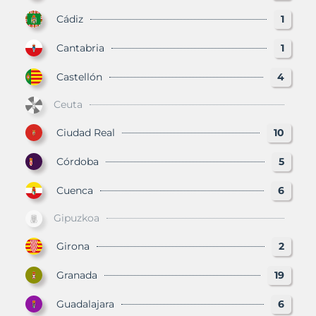
Cádiz
1
Cantabria
1
Castellón
4
Ceuta
Ciudad Real
10
Córdoba
5
Cuenca
6
Gipuzkoa
Girona
2
Granada
19
Guadalajara
6