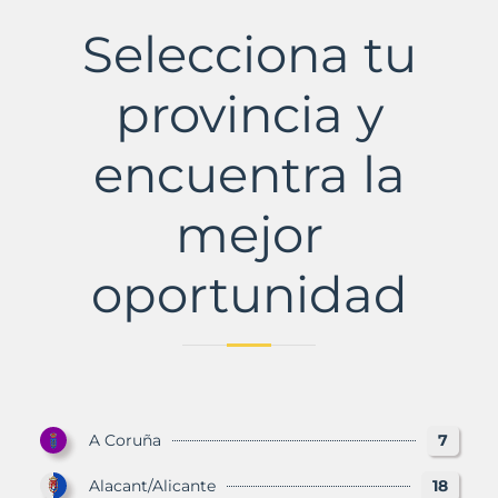
Municipio
con
Selecciona tu
Murbalands
provincia y
encuentra la
mejor
oportunidad
A Coruña
7
Alacant/Alicante
18