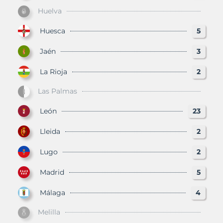
Huelva
Huesca
5
Jaén
3
La Rioja
2
Las Palmas
León
23
Lleida
2
Lugo
2
Madrid
5
Málaga
4
Melilla