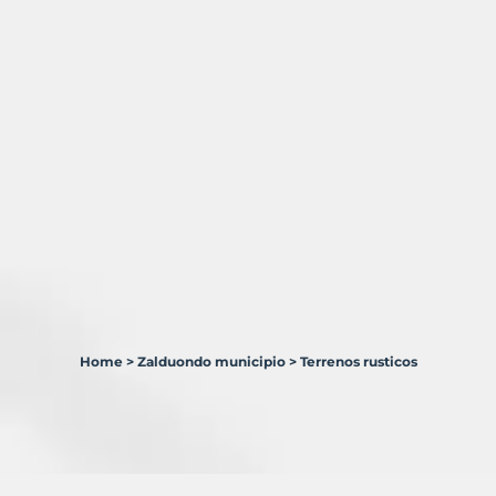
Home
>
Zalduondo municipio
>
Terrenos rusticos
1
Terreno
en
venta
en
Zalduondo