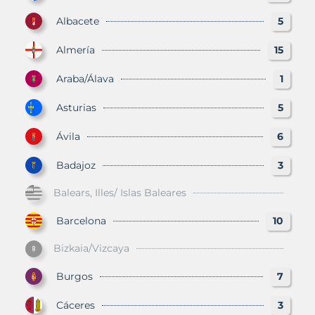
Albacete
5
Almería
15
Araba/Álava
1
Asturias
5
Ávila
6
Badajoz
3
Balears, Illes/ Islas Baleares
Barcelona
10
Bizkaia/Vizcaya
Burgos
7
Cáceres
3