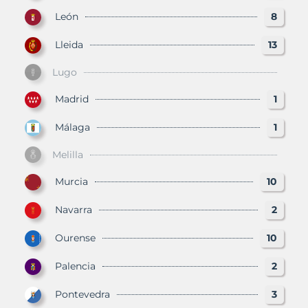
León
8
Lleida
13
Lugo
Madrid
1
Málaga
1
Melilla
Murcia
10
Navarra
2
Ourense
10
Palencia
2
Pontevedra
3