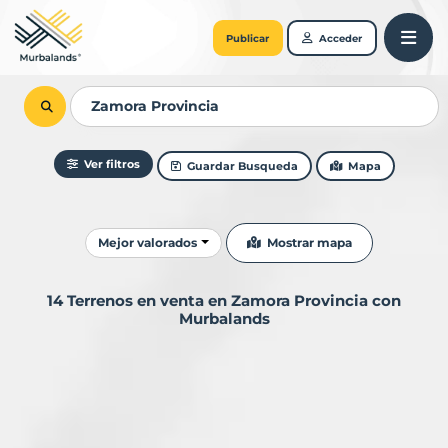
Publicar
Acceder
Ver filtros
Guardar Busqueda
Mapa
Ordenar resultados
Mostrar mapa
Mejor valorados
14 Terrenos en venta en Zamora Provincia con
Murbalands