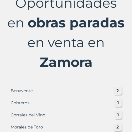
Oportunidades
Zamora
Provincia
con
en
obras paradas
Murbalands
en venta en
Zamora
Benavente
2
Cobreros
1
Corrales del Vino
1
Morales de Toro
2