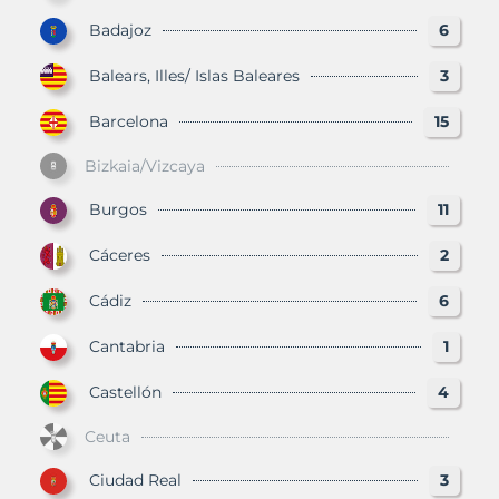
Badajoz
6
Balears, Illes/ Islas Baleares
3
Barcelona
15
Bizkaia/Vizcaya
Burgos
11
Cáceres
2
Cádiz
6
Cantabria
1
Castellón
4
Ceuta
Ciudad Real
3