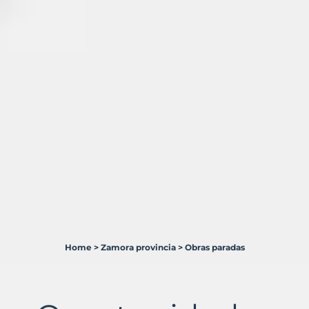
Home
>
Zamora provincia
>
Obras paradas
14
Terrenos
en
venta
en