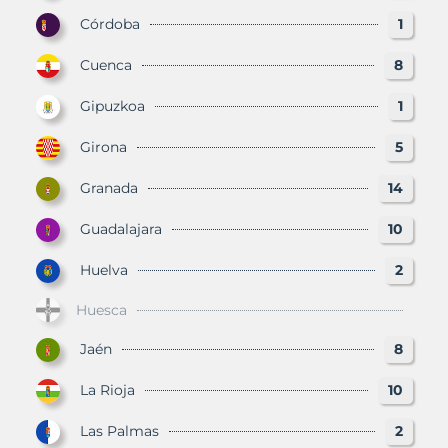
Córdoba
1
Cuenca
8
Gipuzkoa
1
Girona
5
Granada
14
Guadalajara
10
Huelva
2
Huesca
Jaén
8
La Rioja
10
Las Palmas
2