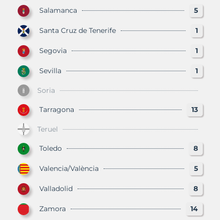
Salamanca
5
Santa Cruz de Tenerife
1
Segovia
1
Sevilla
1
Soria
Tarragona
13
Teruel
Toledo
8
Valencia/València
5
Valladolid
8
Zamora
14