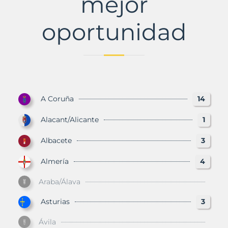
mejor
oportunidad
A Coruña
14
Alacant/Alicante
1
Albacete
3
Almería
4
Araba/Álava
Asturias
3
Ávila