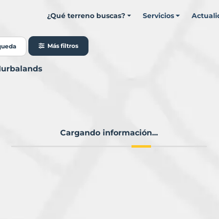
¿Qué terreno buscas?
Servicios
Actual
Más filtros
queda
Murbalands
Cargando información...