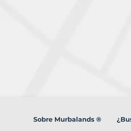
37
Terrenos
en
Sobre Murbalands ®
¿Bu
venta
en