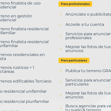
rreno finalista de uso
Para profesionales
sidencial
Anúnciate o publicitat
rreno en gestión
sidencial
Accede a tu cuenta
rreno finalista residencial
ifamiliar
Servicios para anuncia
profesionales
rreno finalista residencial
urifamiliar
Mejorar las fotos de tus
anuncios
rrenos residenciales en
sta
Para particulares
rrenos rústicos < 1
Publica tu terreno GRA
ctáreas
Servicios para anuncia
rrenos edificables Terciario
particulares
o residencial unifamiliar
Mejorar las fotos de tus
anuncios
o residencial plurifamiliar
Busca agencias para v
tu suelo & terreno