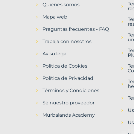
Te
Quiénes somos
Zamora
re
Provincia
Mapa web
con
Te
re
Murbalands
Preguntas frecuentes - FAQ
Te
Home
un
>
Trabaja con nosotros
Zamora
Te
provincia
Aviso legal
Pl
>
Terrenos
Política de Cookies
Te
baratos
Co
Política de Privacidad
Te
he
Términos y Condiciones
Te
Sé nuestro proveedor
Us
Murbalands Academy
Us