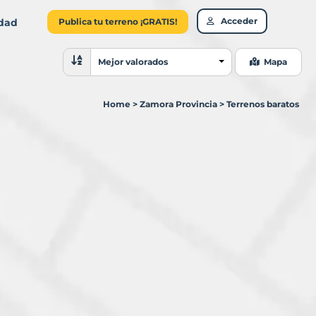
Acceder
idad
Publica tu terreno ¡GRATIS!
Ordenar resultados
Mejor valorados
Mapa
Home
>
Zamora Provincia
>
Terrenos baratos