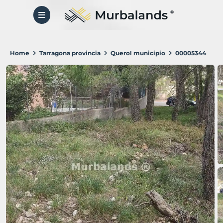
Home
Tarragona provincia
Querol municipio
00005344