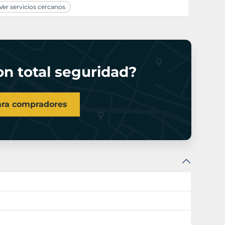
er servicios cercanos
n total seguridad?
ara compradores