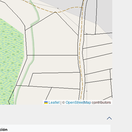
Leaflet
|
©
OpenStreetMap
contributors
ción