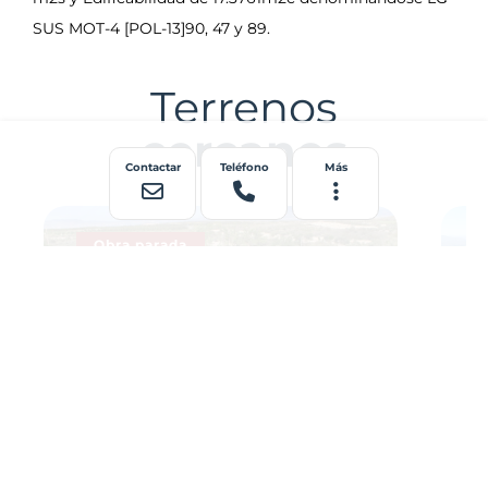
Terrenos
cercanos
Contactar
Teléfono
Más
Obra parada
Ref: 00003705
Profesional
Re