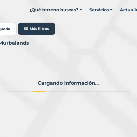
¿Qué terreno buscas?
Servicios
Actual
Más filtros
queda
 Murbalands
Cargando información...