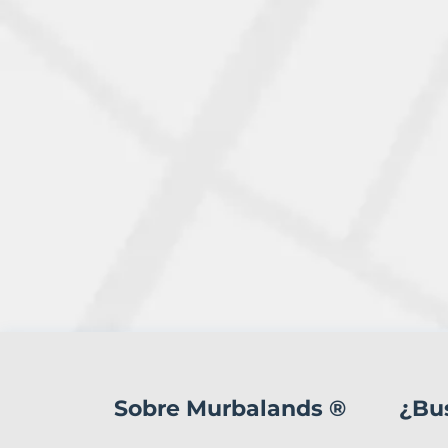
94
Terrenos
en
Sobre Murbalands ®
¿Bu
venta
en