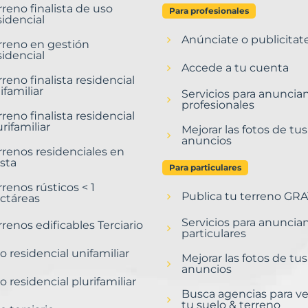
rreno finalista de uso
Para profesionales
sidencial
Anúnciate o publicitat
rreno en gestión
sidencial
Accede a tu cuenta
rreno finalista residencial
ifamiliar
Servicios para anuncia
profesionales
rreno finalista residencial
urifamiliar
Mejorar las fotos de tus
anuncios
rrenos residenciales en
sta
Para particulares
rrenos rústicos < 1
Publica tu terreno GRA
ctáreas
Servicios para anuncia
rrenos edificables Terciario
particulares
o residencial unifamiliar
Mejorar las fotos de tus
anuncios
o residencial plurifamiliar
Busca agencias para v
tu suelo & terreno