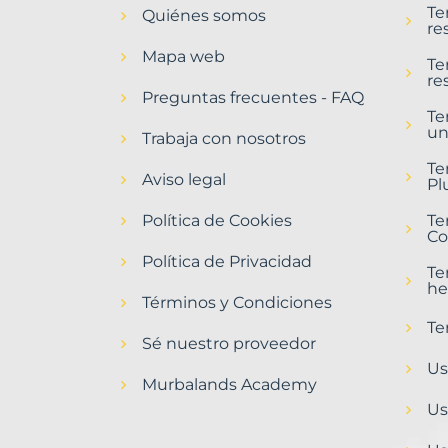
Te
Quiénes somos
Granada
re
Provincia
Mapa web
con
Te
re
Murbalands
Preguntas frecuentes - FAQ
Te
Home
un
>
Trabaja con nosotros
Granada
Te
provincia
Aviso legal
Pl
Política de Cookies
Te
Co
Política de Privacidad
Te
he
Términos y Condiciones
Te
Sé nuestro proveedor
Us
Murbalands Academy
Us