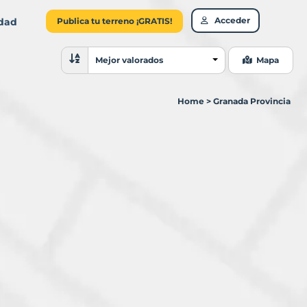
Acceder
idad
Publica tu terreno ¡GRATIS!
Ordenar resultados
Mejor valorados
Mapa
Home
>
Granada Provincia