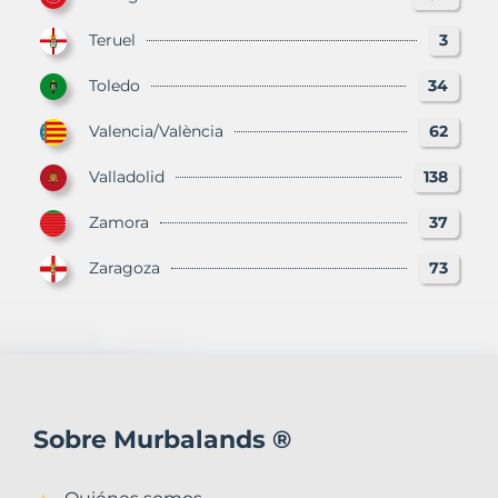
Teruel
3
Toledo
34
Valencia/València
62
Valladolid
138
Zamora
37
Zaragoza
73
Sobre Murbalands ®