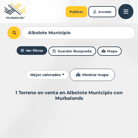
Publicar
Acceder
Ver filtros
Guardar Busqueda
Mapa
Ordenar resultados
Mostrar mapa
Mejor valorados
1 Terreno en venta en Albolote Municipio con
Murbalands