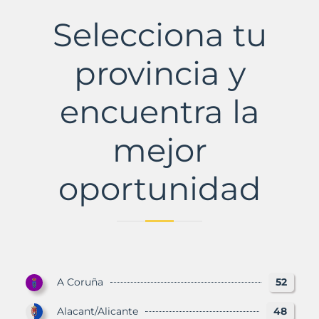
Municipio
con
Selecciona tu
Murbalands
provincia y
encuentra la
mejor
oportunidad
A Coruña
52
Alacant/Alicante
48