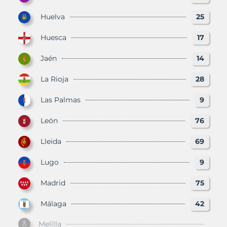
Huelva
25
Huesca
17
Jaén
14
La Rioja
28
Las Palmas
9
León
76
Lleida
69
Lugo
9
Madrid
75
Málaga
42
Melilla