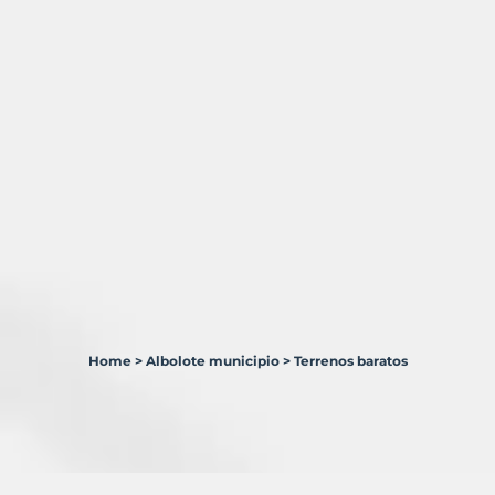
Home
>
Albolote municipio
>
Terrenos baratos
1
Terreno
en
venta
en
Albolote