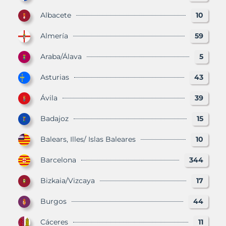
Albacete
10
Almería
59
Araba/Álava
5
Asturias
43
Ávila
39
Badajoz
15
Balears, Illes/ Islas Baleares
10
Barcelona
344
Bizkaia/Vizcaya
17
Burgos
44
Cáceres
11