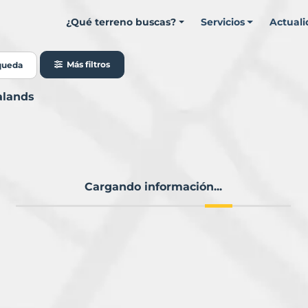
¿Qué terreno buscas?
Servicios
Actual
Más filtros
queda
alands
Cargando información...