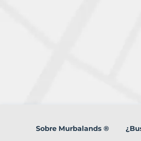
0
Terrenos
en
Sobre Murbalands ®
¿Bu
venta
en