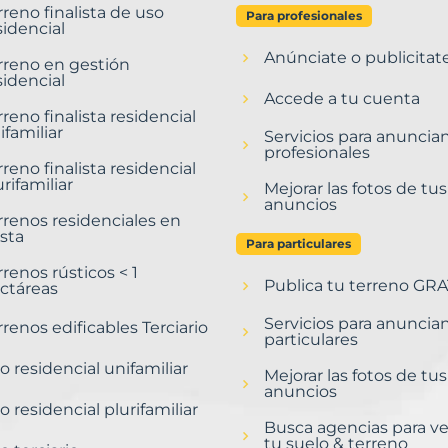
rreno finalista de uso
Para profesionales
sidencial
Anúnciate o publicitat
rreno en gestión
sidencial
Accede a tu cuenta
rreno finalista residencial
ifamiliar
Servicios para anuncia
profesionales
rreno finalista residencial
urifamiliar
Mejorar las fotos de tus
anuncios
rrenos residenciales en
sta
Para particulares
rrenos rústicos < 1
Publica tu terreno GRA
ctáreas
Servicios para anuncia
rrenos edificables Terciario
particulares
o residencial unifamiliar
Mejorar las fotos de tus
anuncios
o residencial plurifamiliar
Busca agencias para v
tu suelo & terreno