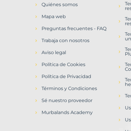
Te
Quiénes somos
Alía
re
Municipio
Mapa web
con
Te
re
Murbalands
Preguntas frecuentes - FAQ
Te
Home
un
>
Trabaja con nosotros
Alia
Te
municipio
Aviso legal
Pl
Política de Cookies
Te
Co
Política de Privacidad
Te
he
Términos y Condiciones
Te
Sé nuestro proveedor
Us
Murbalands Academy
Us