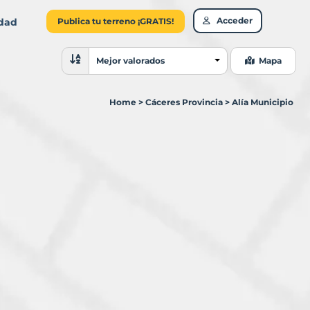
Acceder
idad
Publica tu terreno ¡GRATIS!
Ordenar resultados
Mejor valorados
Mapa
Home
>
Cáceres Provincia
>
Alía Municipio