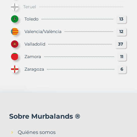
Teruel
Toledo
13
Valencia/València
12
Valladolid
37
Zamora
11
Zaragoza
6
Sobre Murbalands ®
Quiénes somos