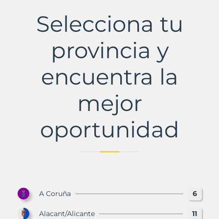
Municipio
con
Selecciona tu
Murbalands
provincia y
encuentra la
mejor
oportunidad
A Coruña
6
Alacant/Alicante
11