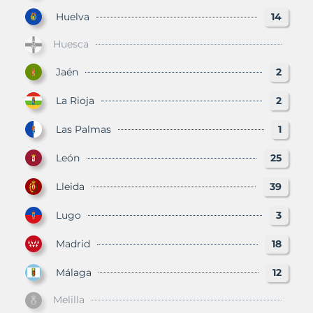
Huelva
14
Huesca
Jaén
2
La Rioja
2
Las Palmas
1
León
25
Lleida
39
Lugo
3
Madrid
18
Málaga
12
Melilla