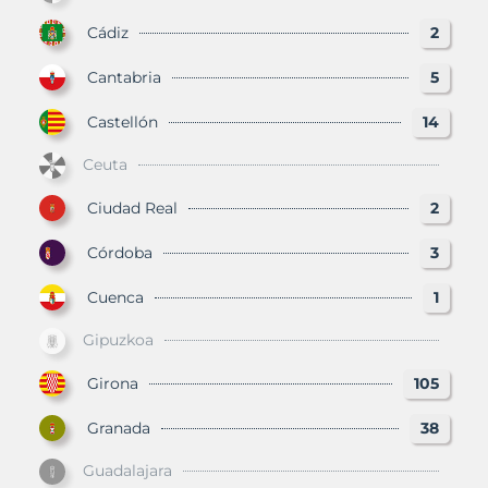
Cádiz
2
Cantabria
5
Castellón
14
Ceuta
Ciudad Real
2
Córdoba
3
Cuenca
1
Gipuzkoa
Girona
105
Granada
38
Guadalajara