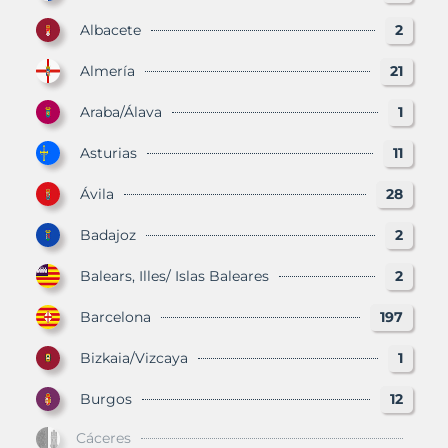
Albacete
2
Almería
21
Araba/Álava
1
Asturias
11
Ávila
28
Badajoz
2
Balears, Illes/ Islas Baleares
2
Barcelona
197
Bizkaia/Vizcaya
1
Burgos
12
Cáceres