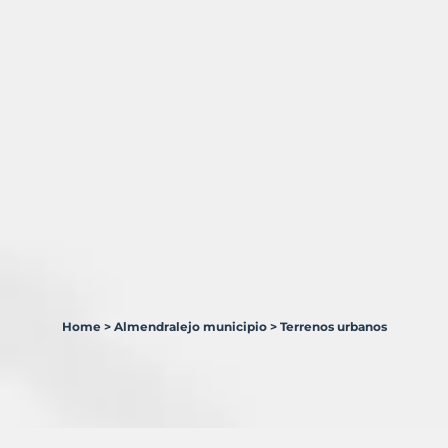
Home
>
Almendralejo municipio
>
Terrenos urbanos
1
Terreno
en
venta
en
Almendralejo