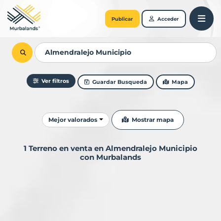
Publicar
Acceder
Ver filtros
Guardar Busqueda
Mapa
Ordenar resultados
Mostrar mapa
Mejor valorados
1 Terreno en venta en Almendralejo Municipio
con Murbalands