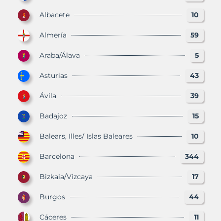
Albacete
10
Almería
59
Araba/Álava
5
Asturias
43
Ávila
39
Badajoz
15
Balears, Illes/ Islas Baleares
10
Barcelona
344
Bizkaia/Vizcaya
17
Burgos
44
Cáceres
11