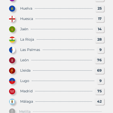
Huelva
25
Huesca
17
Jaén
14
La Rioja
28
Las Palmas
9
León
76
Lleida
69
Lugo
9
Madrid
75
Málaga
42
Melilla