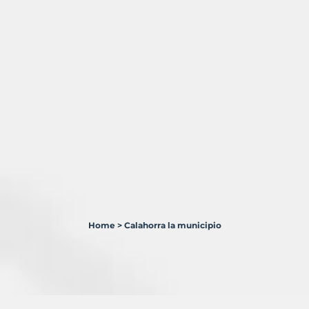
Home
>
Calahorra la municipio
5
Terrenos
en
venta
en
Calahorra,