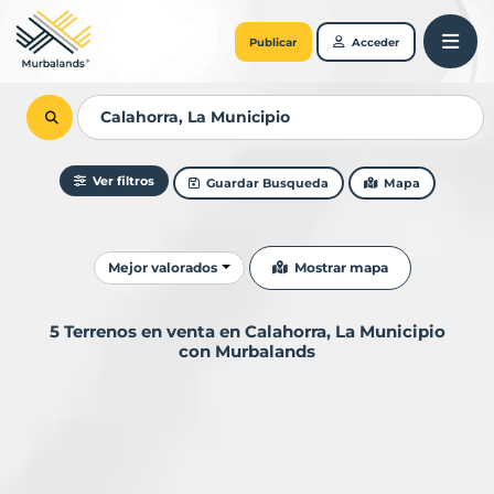
Publicar
Acceder
Ver filtros
Guardar Busqueda
Mapa
Ordenar resultados
Mostrar mapa
Mejor valorados
5 Terrenos en venta en Calahorra, La Municipio
con Murbalands