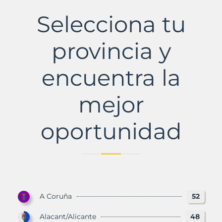
La
Municipio
Selecciona tu
con
Murbalands
provincia y
encuentra la
mejor
oportunidad
A Coruña
52
Alacant/Alicante
48