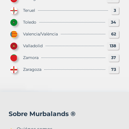
Teruel
3
Toledo
34
Valencia/València
62
Valladolid
138
Zamora
37
Zaragoza
73
Sobre Murbalands ®