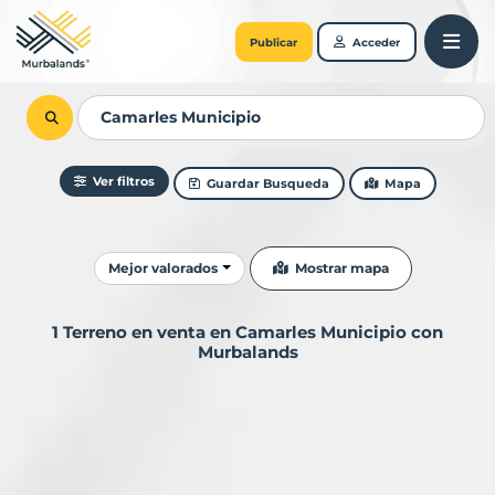
Publicar
Acceder
Ver filtros
Guardar Busqueda
Mapa
Ordenar resultados
Mostrar mapa
Mejor valorados
1 Terreno en venta en Camarles Municipio con
Murbalands