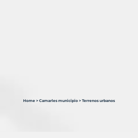
Home
>
Camarles municipio
>
Terrenos urbanos
1
Terreno
en
venta
en
Camarles