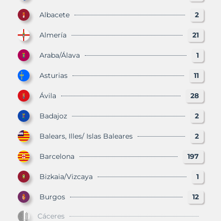
Albacete
2
Almería
21
Araba/Álava
1
Asturias
11
Ávila
28
Badajoz
2
Balears, Illes/ Islas Baleares
2
Barcelona
197
Bizkaia/Vizcaya
1
Burgos
12
Cáceres