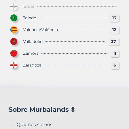
Teruel
Toledo
13
Valencia/València
12
Valladolid
37
Zamora
11
Zaragoza
6
Sobre Murbalands ®
Quiénes somos