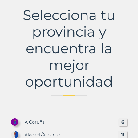
Municipio
con
Selecciona tu
Murbalands
provincia y
encuentra la
mejor
oportunidad
A Coruña
6
Alacant/Alicante
11