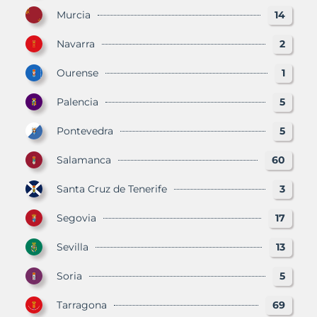
Murcia
14
Navarra
2
Ourense
1
Palencia
5
Pontevedra
5
Salamanca
60
Santa Cruz de Tenerife
3
Segovia
17
Sevilla
13
Soria
5
Tarragona
69