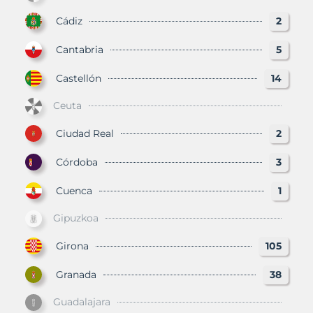
Cádiz
2
Cantabria
5
Castellón
14
Ceuta
Ciudad Real
2
Córdoba
3
Cuenca
1
Gipuzkoa
Girona
105
Granada
38
Guadalajara