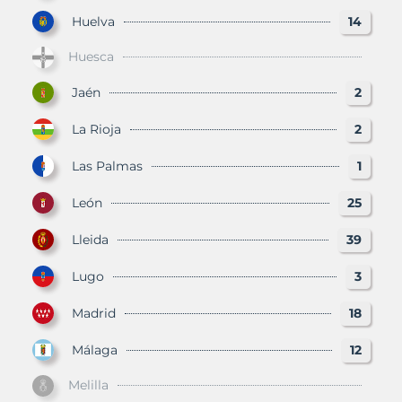
Huelva
14
Huesca
Jaén
2
La Rioja
2
Las Palmas
1
León
25
Lleida
39
Lugo
3
Madrid
18
Málaga
12
Melilla