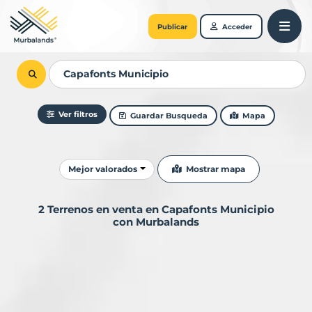
Publicar
Acceder
Ver filtros
Guardar Busqueda
Mapa
Ordenar resultados
Mostrar mapa
Mejor valorados
2 Terrenos en venta en Capafonts Municipio
con Murbalands