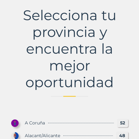
Municipio
con
Selecciona tu
Murbalands
provincia y
encuentra la
mejor
oportunidad
A Coruña
52
Alacant/Alicante
48