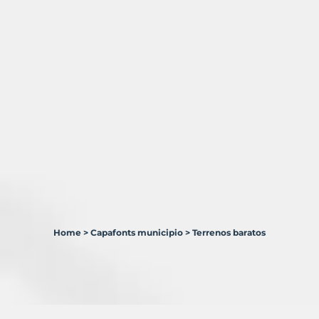
Home
>
Capafonts municipio
>
Terrenos baratos
2
Terrenos
en
venta
en
Capafonts