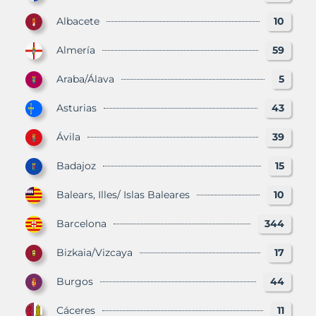
Albacete
10
Almería
59
Araba/Álava
5
Asturias
43
Ávila
39
Badajoz
15
Balears, Illes/ Islas Baleares
10
Barcelona
344
Bizkaia/Vizcaya
17
Burgos
44
Cáceres
11