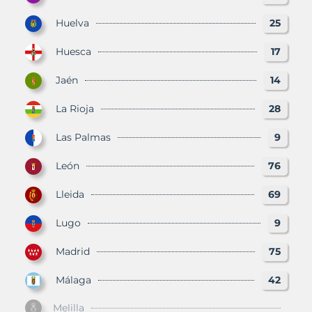
Huelva
25
Huesca
17
Jaén
14
La Rioja
28
Las Palmas
9
León
76
Lleida
69
Lugo
9
Madrid
75
Málaga
42
Melilla