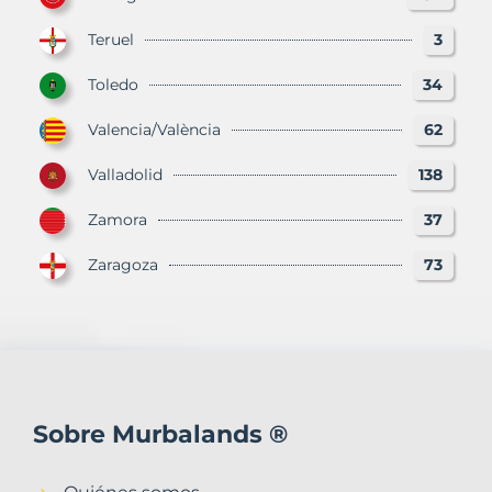
Teruel
3
Toledo
34
Valencia/València
62
Valladolid
138
Zamora
37
Zaragoza
73
Sobre Murbalands ®