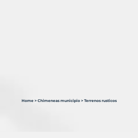
Home
>
Chimeneas municipio
>
Terrenos rusticos
1
Terreno
en
venta
en
Chimeneas