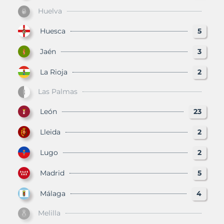
Huelva
Huesca
5
Jaén
3
La Rioja
2
Las Palmas
León
23
Lleida
2
Lugo
2
Madrid
5
Málaga
4
Melilla