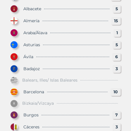
Albacete
5
Almería
15
Araba/Álava
1
Asturias
5
Ávila
6
Badajoz
3
Balears, Illes/ Islas Baleares
Barcelona
10
Bizkaia/Vizcaya
Burgos
7
Cáceres
3