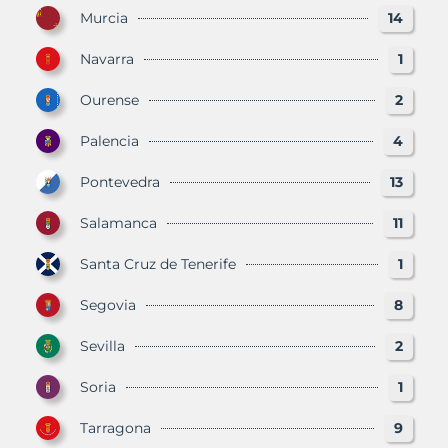
Murcia
14
Navarra
1
Ourense
2
Palencia
4
Pontevedra
13
Salamanca
11
Santa Cruz de Tenerife
1
Segovia
8
Sevilla
2
Soria
1
Tarragona
9