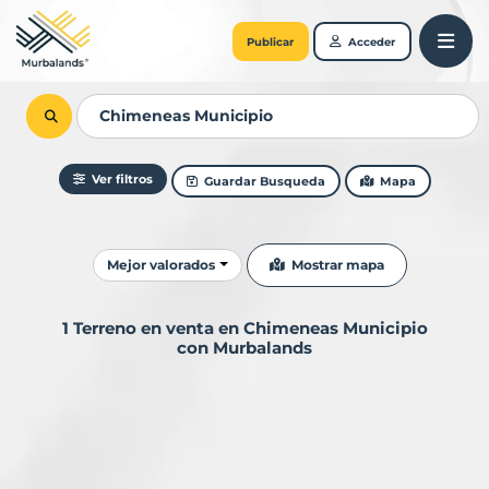
Publicar
Acceder
Ver filtros
Guardar Busqueda
Mapa
Ordenar resultados
Mostrar mapa
Mejor valorados
1 Terreno en venta en Chimeneas Municipio
con Murbalands