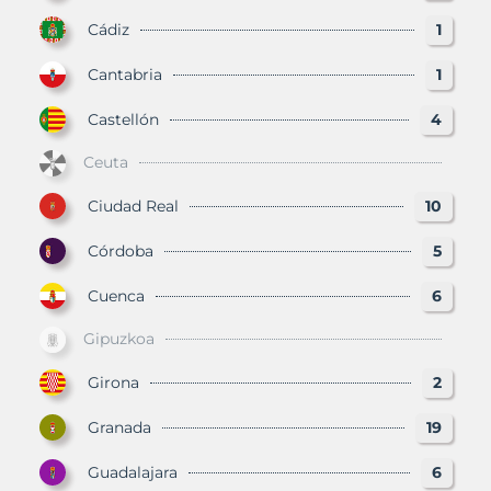
Cádiz
1
Cantabria
1
Castellón
4
Ceuta
Ciudad Real
10
Córdoba
5
Cuenca
6
Gipuzkoa
Girona
2
Granada
19
Guadalajara
6