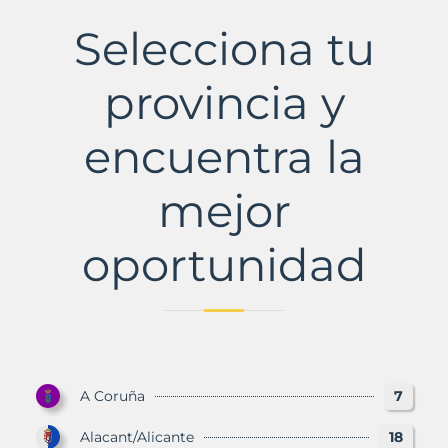
Municipio
con
Selecciona tu
Murbalands
provincia y
encuentra la
mejor
oportunidad
A Coruña
7
Alacant/Alicante
18