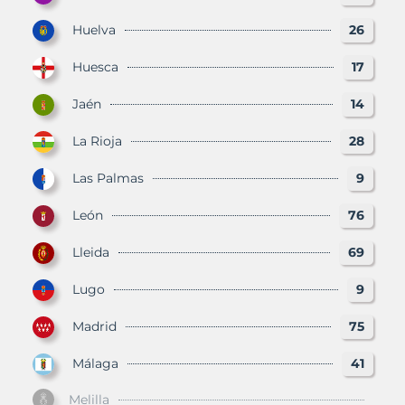
Huelva
26
Huesca
17
Jaén
14
La Rioja
28
Las Palmas
9
León
76
Lleida
69
Lugo
9
Madrid
75
Málaga
41
Melilla