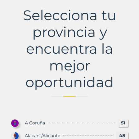
Municipio
con
Selecciona tu
Murbalands
provincia y
encuentra la
mejor
oportunidad
A Coruña
51
Alacant/Alicante
48