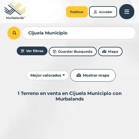
Publicar
Acceder
Ver filtros
Guardar Busqueda
Mapa
Ordenar resultados
Mostrar mapa
Mejor valorados
1 Terreno en venta en Cijuela Municipio con
Murbalands