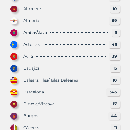
Albacete
10
Almería
59
Araba/Álava
5
Asturias
43
Ávila
39
Badajoz
15
Balears, Illes/ Islas Baleares
10
Barcelona
343
Bizkaia/Vizcaya
17
Burgos
44
Cáceres
11