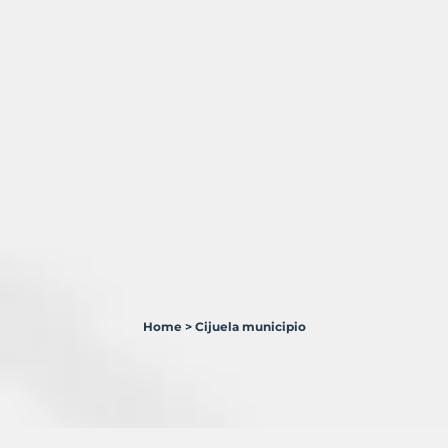
Home
>
Cijuela municipio
1
Terreno
en
venta
en
Cijuela