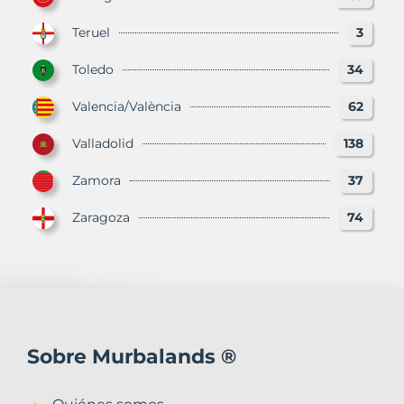
Teruel
3
Toledo
34
Valencia/València
62
Valladolid
138
Zamora
37
Zaragoza
74
Sobre Murbalands ®