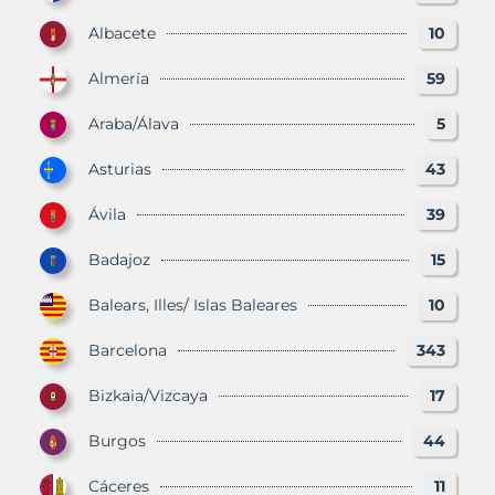
Albacete
10
Almería
59
Araba/Álava
5
Asturias
43
Ávila
39
Badajoz
15
Balears, Illes/ Islas Baleares
10
Barcelona
343
Bizkaia/Vizcaya
17
Burgos
44
Cáceres
11