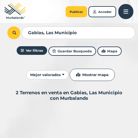
Publicar
Acceder
Ver filtros
Guardar Busqueda
Mapa
Ordenar resultados
Mostrar mapa
Mejor valorados
2 Terrenos en venta en Gabias, Las Municipio
con Murbalands