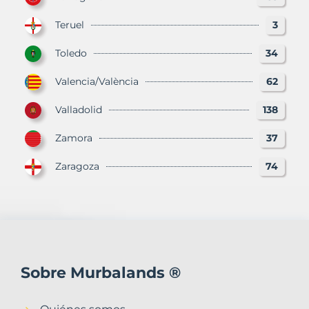
Teruel
3
Toledo
34
Valencia/València
62
Valladolid
138
Zamora
37
Zaragoza
74
Sobre Murbalands ®