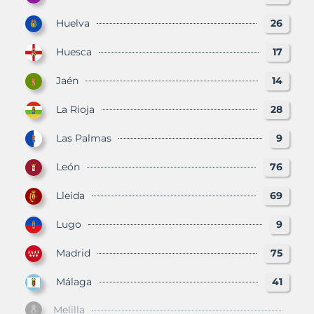
Huelva
26
Huesca
17
Jaén
14
La Rioja
28
Las Palmas
9
León
76
Lleida
69
Lugo
9
Madrid
75
Málaga
41
Melilla