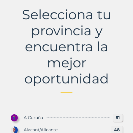
Las
Municipio
Selecciona tu
con
Murbalands
provincia y
encuentra la
mejor
oportunidad
A Coruña
51
Alacant/Alicante
48