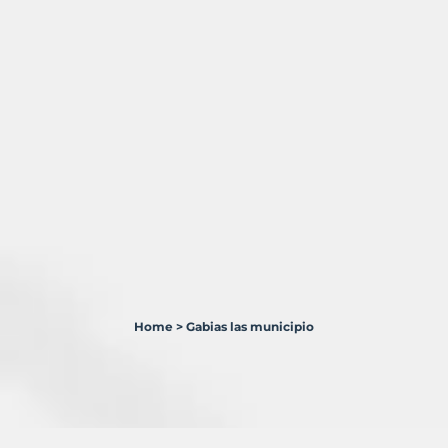
Home
>
Gabias las municipio
2
Terrenos
en
venta
en
Gabias,