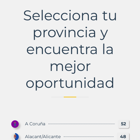
Municipio
con
Selecciona tu
Murbalands
provincia y
encuentra la
mejor
oportunidad
A Coruña
52
Alacant/Alicante
48