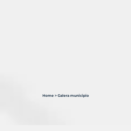
Home
>
Galera municipio
1
Terreno
en
venta
en
Galera