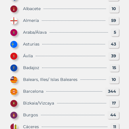
Albacete
10
Almería
59
Araba/Álava
5
Asturias
43
Ávila
39
Badajoz
15
Balears, Illes/ Islas Baleares
10
Barcelona
344
Bizkaia/Vizcaya
17
Burgos
44
Cáceres
11