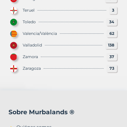
Teruel
3
Toledo
34
Valencia/València
62
Valladolid
138
Zamora
37
Zaragoza
73
Sobre Murbalands ®