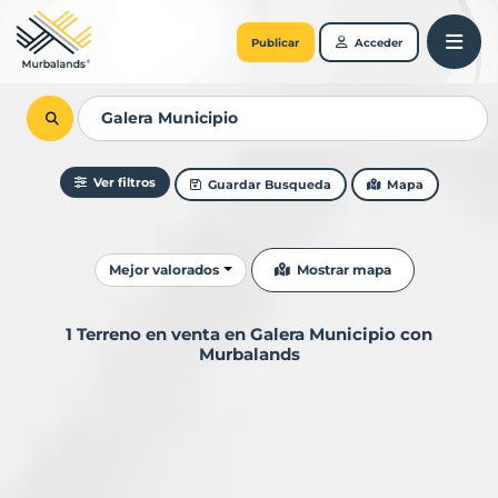
Publicar
Acceder
Ver filtros
Guardar Busqueda
Mapa
Ordenar resultados
Mostrar mapa
Mejor valorados
1 Terreno en venta en Galera Municipio con
Murbalands