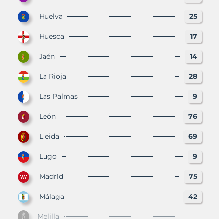
Huelva
25
Huesca
17
Jaén
14
La Rioja
28
Las Palmas
9
León
76
Lleida
69
Lugo
9
Madrid
75
Málaga
42
Melilla