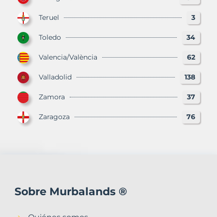
Teruel
3
Toledo
34
Valencia/València
62
Valladolid
138
Zamora
37
Zaragoza
76
Sobre Murbalands ®