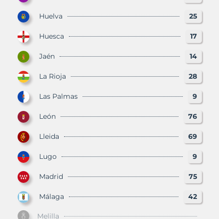
Huelva
25
Huesca
17
Jaén
14
La Rioja
28
Las Palmas
9
León
76
Lleida
69
Lugo
9
Madrid
75
Málaga
42
Melilla