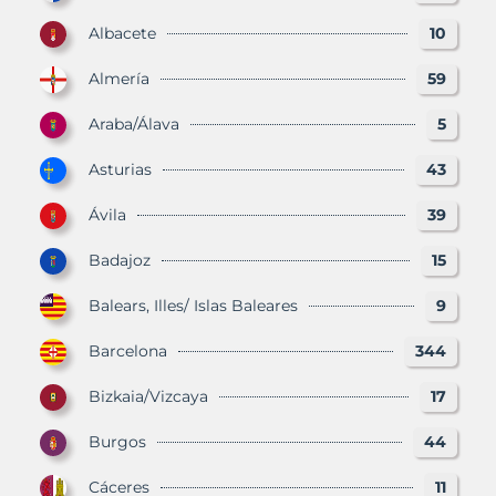
Albacete
10
Almería
59
Araba/Álava
5
Asturias
43
Ávila
39
Badajoz
15
Balears, Illes/ Islas Baleares
9
Barcelona
344
Bizkaia/Vizcaya
17
Burgos
44
Cáceres
11