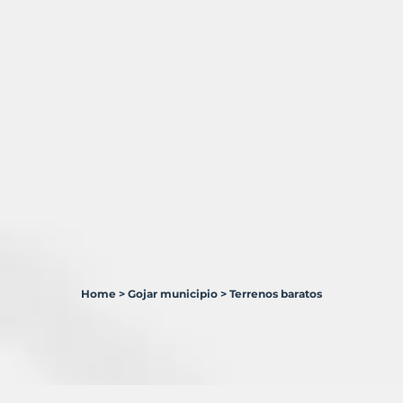
Home
>
Gojar municipio
>
Terrenos baratos
3
Terrenos
en
venta
en
Gójar