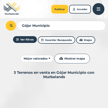
Publicar
Acceder
Ver filtros
Guardar Busqueda
Mapa
Ordenar resultados
Mostrar mapa
Mejor valorados
3 Terrenos en venta en Gójar Municipio con
Murbalands