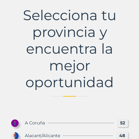
Municipio
con
Selecciona tu
Murbalands
provincia y
encuentra la
mejor
oportunidad
A Coruña
52
Alacant/Alicante
48