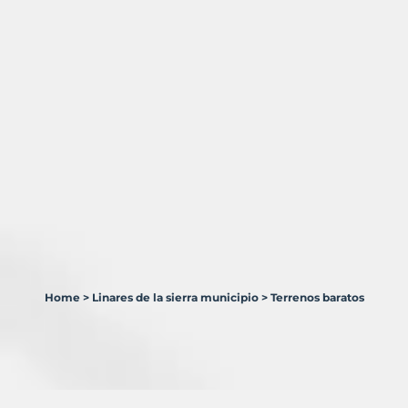
Home
>
Linares de la sierra municipio
>
Terrenos baratos
2
Terrenos
en
venta
en
Linares