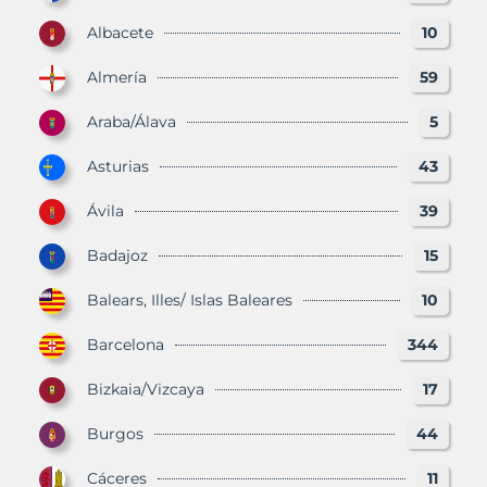
Albacete
10
Almería
59
Araba/Álava
5
Asturias
43
Ávila
39
Badajoz
15
Balears, Illes/ Islas Baleares
10
Barcelona
344
Bizkaia/Vizcaya
17
Burgos
44
Cáceres
11