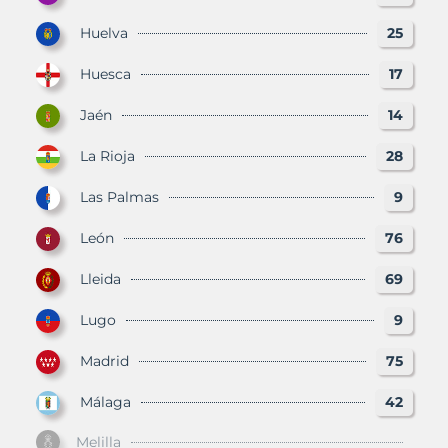
Huelva
25
Huesca
17
Jaén
14
La Rioja
28
Las Palmas
9
León
76
Lleida
69
Lugo
9
Madrid
75
Málaga
42
Melilla