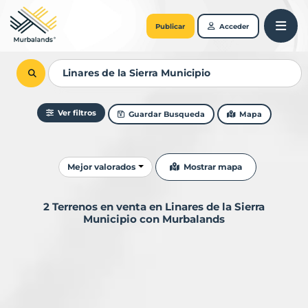
Publicar
Acceder
Ver filtros
Guardar Busqueda
Mapa
Ordenar resultados
Mostrar mapa
Mejor valorados
2 Terrenos en venta en Linares de la Sierra
Municipio con Murbalands