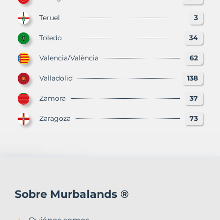
Teruel
3
Toledo
34
Valencia/València
62
Valladolid
138
Zamora
37
Zaragoza
73
Sobre Murbalands ®