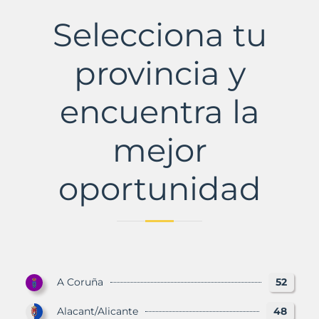
de
la
Selecciona tu
Sierra
Municipio
con
provincia y
Murbalands
encuentra la
mejor
oportunidad
A Coruña
52
Alacant/Alicante
48