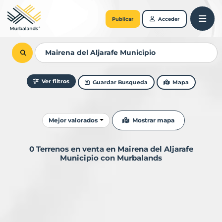
Publicar
Acceder
Ver filtros
Guardar Busqueda
Mapa
Ordenar resultados
Mostrar mapa
Mejor valorados
0 Terrenos en venta en Mairena del Aljarafe
Municipio con Murbalands