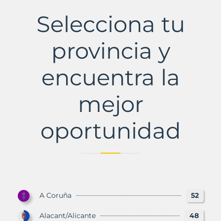
del
Aljarafe
Selecciona tu
Municipio
con
Murbalands
provincia y
encuentra la
mejor
oportunidad
A Coruña
52
Alacant/Alicante
48