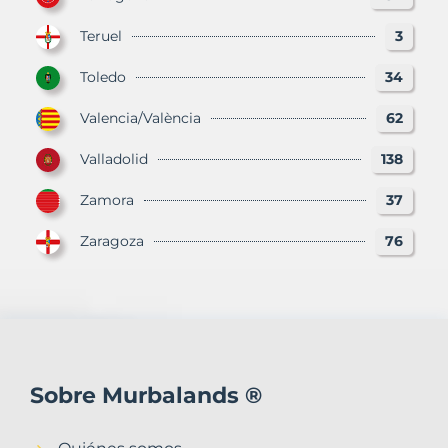
Teruel
3
Toledo
34
Valencia/València
62
Valladolid
138
Zamora
37
Zaragoza
76
Sobre Murbalands ®