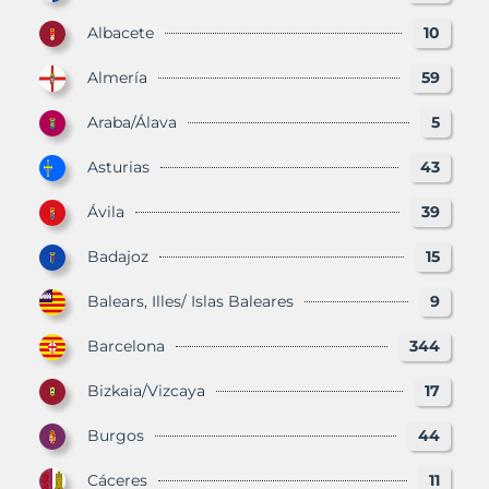
Albacete
10
Almería
59
Araba/Álava
5
Asturias
43
Ávila
39
Badajoz
15
Balears, Illes/ Islas Baleares
9
Barcelona
344
Bizkaia/Vizcaya
17
Burgos
44
Cáceres
11