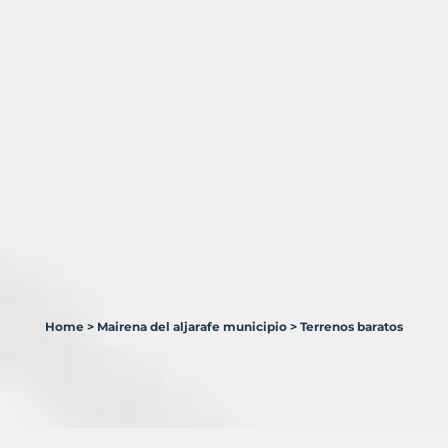
Home
>
Mairena del aljarafe municipio
>
Terrenos baratos
0
Terrenos
en
venta
en
Mairena