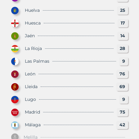
Huelva
25
Huesca
17
Jaén
14
La Rioja
28
Las Palmas
9
León
76
Lleida
69
Lugo
9
Madrid
75
Málaga
42
Melilla