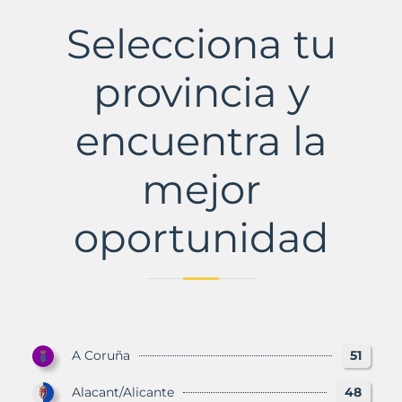
de
Ebro
Selecciona tu
Municipio
con
Murbalands
provincia y
encuentra la
mejor
oportunidad
A Coruña
51
Alacant/Alicante
48