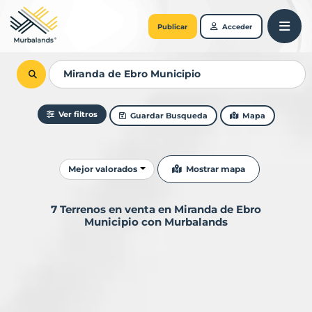
Publicar
Acceder
Ver filtros
Guardar Busqueda
Mapa
Ordenar resultados
Mostrar mapa
Mejor valorados
7 Terrenos en venta en Miranda de Ebro
Municipio con Murbalands