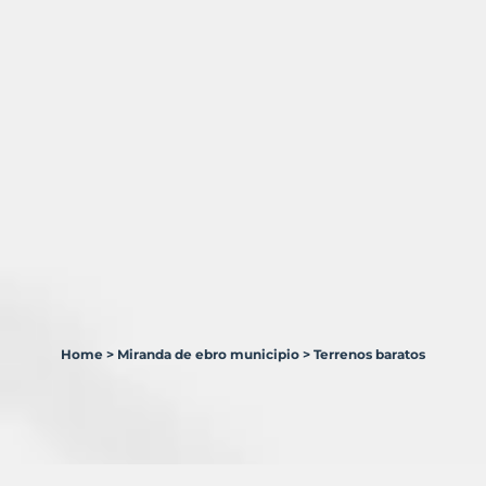
Home
>
Miranda de ebro municipio
>
Terrenos baratos
7
Terrenos
en
venta
en
Miranda