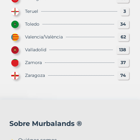
Teruel
3
Toledo
34
Valencia/València
62
Valladolid
138
Zamora
37
Zaragoza
74
Sobre Murbalands ®