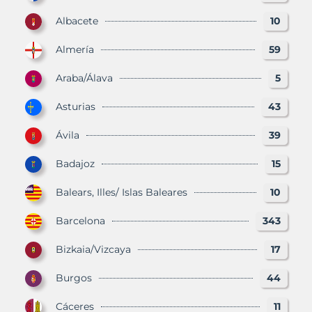
Albacete
10
Almería
59
Araba/Álava
5
Asturias
43
Ávila
39
Badajoz
15
Balears, Illes/ Islas Baleares
10
Barcelona
343
Bizkaia/Vizcaya
17
Burgos
44
Cáceres
11