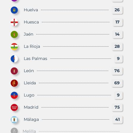
Huelva
26
Huesca
17
Jaén
14
La Rioja
28
Las Palmas
9
León
76
Lleida
69
Lugo
9
Madrid
75
Málaga
41
Melilla