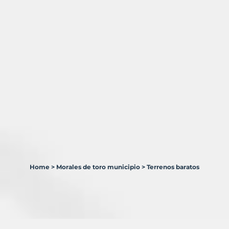
Home
>
Morales de toro municipio
>
Terrenos baratos
2
Terrenos
en
venta
en
Morales