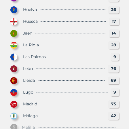
Huelva
26
Huesca
17
Jaén
14
La Rioja
28
Las Palmas
9
León
76
Lleida
69
Lugo
9
Madrid
75
Málaga
42
Melilla