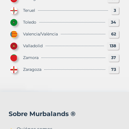
Teruel
3
Toledo
34
Valencia/València
62
Valladolid
138
Zamora
37
Zaragoza
73
Sobre Murbalands ®