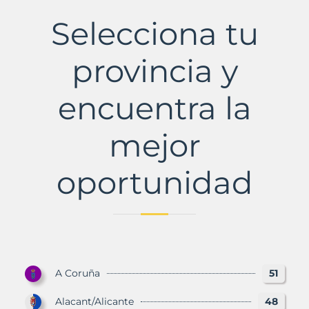
de
Toro
Selecciona tu
Municipio
con
Murbalands
provincia y
encuentra la
mejor
oportunidad
A Coruña
51
Alacant/Alicante
48