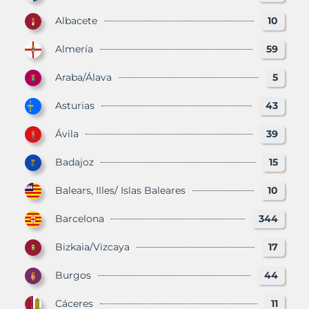
Albacete
10
Almería
59
Araba/Álava
5
Asturias
43
Ávila
39
Badajoz
15
Balears, Illes/ Islas Baleares
10
Barcelona
344
Bizkaia/Vizcaya
17
Burgos
44
Cáceres
11