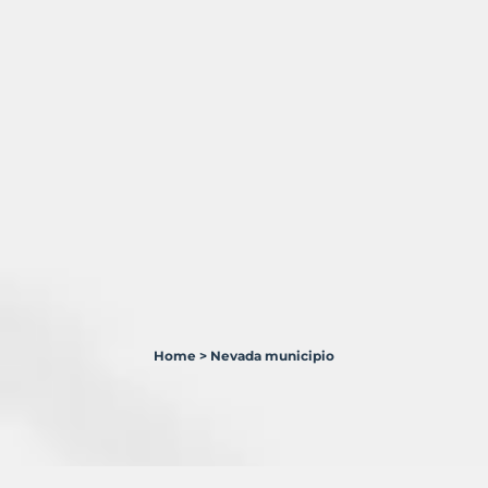
Home
>
Nevada municipio
0
Terrenos
en
venta
en
Nevada