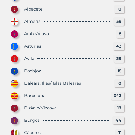
Albacete
10
Almería
59
Araba/Álava
5
Asturias
43
Ávila
39
Badajoz
15
Balears, Illes/ Islas Baleares
10
Barcelona
343
Bizkaia/Vizcaya
17
Burgos
44
Cáceres
11