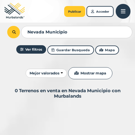
Publicar
Acceder
Ver filtros
Guardar Busqueda
Mapa
Ordenar resultados
Mostrar mapa
Mejor valorados
0 Terrenos en venta en Nevada Municipio con
Murbalands