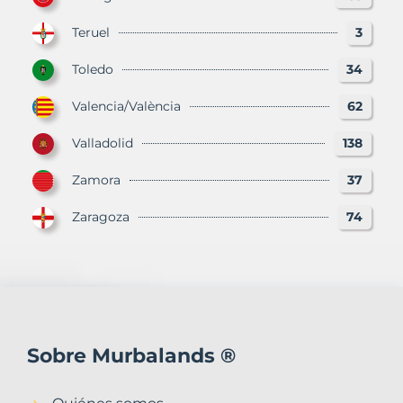
Teruel
3
Toledo
34
Valencia/València
62
Valladolid
138
Zamora
37
Zaragoza
74
Sobre Murbalands ®