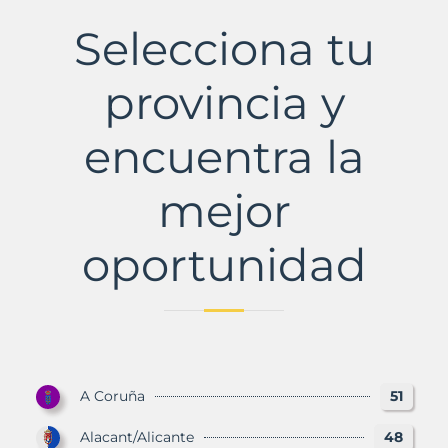
Municipio
con
Selecciona tu
Murbalands
provincia y
encuentra la
mejor
oportunidad
A Coruña
51
Alacant/Alicante
48