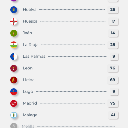
Huelva
26
Huesca
17
Jaén
14
La Rioja
28
Las Palmas
9
León
76
Lleida
69
Lugo
9
Madrid
75
Málaga
41
Melilla