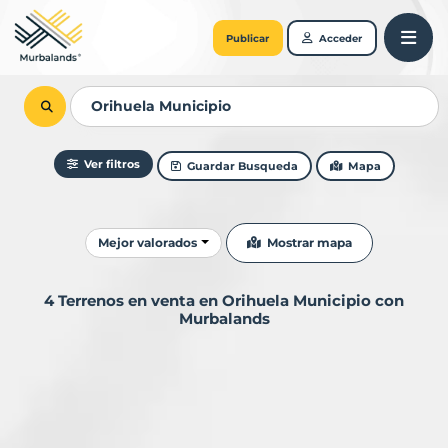
Publicar
Acceder
Ver filtros
Guardar Busqueda
Mapa
Ordenar resultados
Mostrar mapa
Mejor valorados
4 Terrenos en venta en Orihuela Municipio con
Murbalands