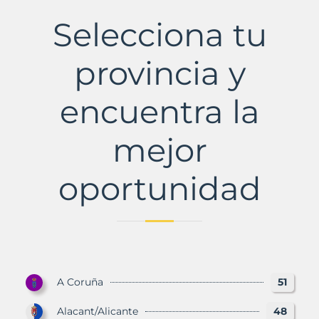
Municipio
con
Selecciona tu
Murbalands
provincia y
encuentra la
mejor
oportunidad
A Coruña
51
Alacant/Alicante
48