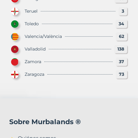
Teruel
3
Toledo
34
Valencia/València
62
Valladolid
138
Zamora
37
Zaragoza
73
Sobre Murbalands ®