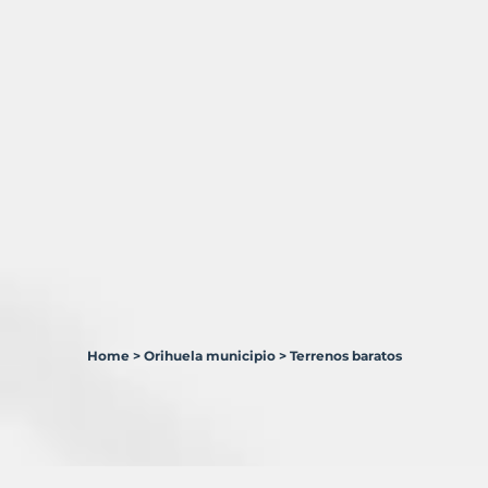
Home
>
Orihuela municipio
>
Terrenos baratos
4
Terrenos
en
venta
en
Orihuela