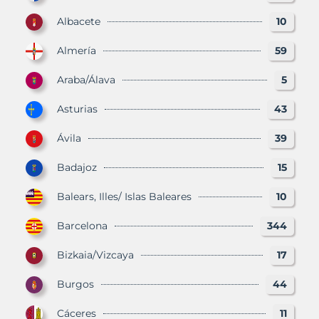
Albacete
10
Almería
59
Araba/Álava
5
Asturias
43
Ávila
39
Badajoz
15
Balears, Illes/ Islas Baleares
10
Barcelona
344
Bizkaia/Vizcaya
17
Burgos
44
Cáceres
11