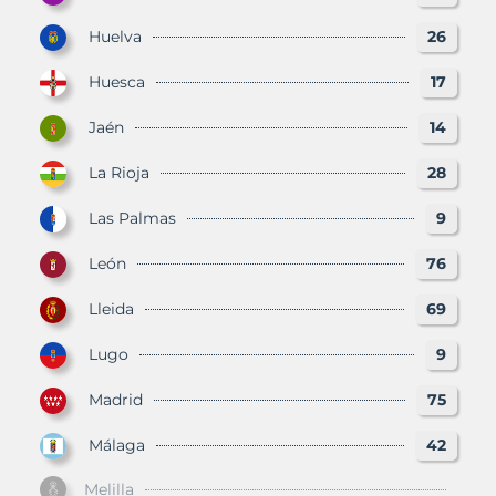
Huelva
26
Huesca
17
Jaén
14
La Rioja
28
Las Palmas
9
León
76
Lleida
69
Lugo
9
Madrid
75
Málaga
42
Melilla