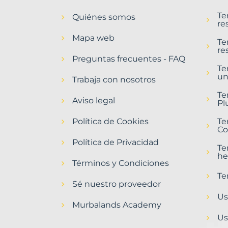
en
Te
Quiénes somos
Oyón-
re
Oion
Mapa web
Municipio
Te
re
con
Preguntas frecuentes - FAQ
Murbalands
Te
un
Trabaja con nosotros
Home
>
Te
Oyon
Aviso legal
Pl
oion
municipio
Política de Cookies
Te
>
Co
Terrenos
Política de Privacidad
baratos
Te
he
Términos y Condiciones
Te
Sé nuestro proveedor
Us
Murbalands Academy
Us