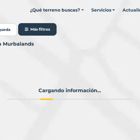
¿Qué terreno buscas?
Servicios
Actual
Más filtros
queda
on Murbalands
Cargando información...