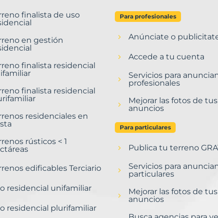
rreno finalista de uso
Para profesionales
sidencial
Anúnciate o publicitat
rreno en gestión
sidencial
Accede a tu cuenta
rreno finalista residencial
ifamiliar
Servicios para anuncia
profesionales
rreno finalista residencial
urifamiliar
Mejorar las fotos de tus
anuncios
rrenos residenciales en
sta
Para particulares
rrenos rústicos < 1
Publica tu terreno GRA
ctáreas
Servicios para anuncia
rrenos edificables Terciario
particulares
o residencial unifamiliar
Mejorar las fotos de tus
anuncios
o residencial plurifamiliar
Busca agencias para v