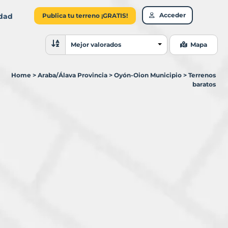
Acceder
idad
Publica tu terreno ¡GRATIS!
Ordenar resultados
Mejor valorados
Mapa
Home
>
Araba/Álava Provincia
>
Oyón-Oion Municipio
>
Terrenos
baratos