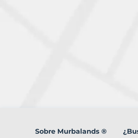
0
Terrenos
en
Sobre Murbalands ®
¿Bu
venta