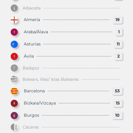
Albacete
Almería
19
Araba/Álava
1
Asturias
11
Ávila
2
Badajoz
Balears, Illes/ Islas Baleares
Barcelona
53
Bizkaia/Vizcaya
15
Burgos
10
Cáceres