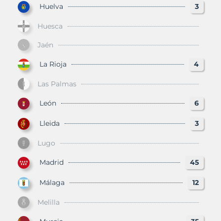
Huelva
3
Huesca
Jaén
La Rioja
4
Las Palmas
León
6
Lleida
3
Lugo
Madrid
45
Málaga
12
Melilla