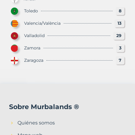
Toledo
8
Valencia/València
13
Valladolid
29
Zamora
3
Zaragoza
7
Sobre Murbalands ®
Quiénes somos