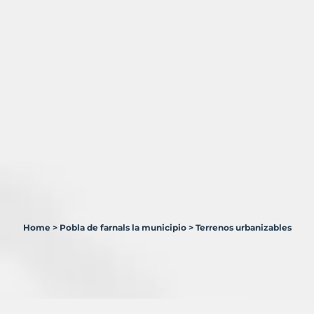
Home
>
Pobla de farnals la municipio
>
Terrenos urbanizables
0
Terrenos
en
venta
en
Pobla
de