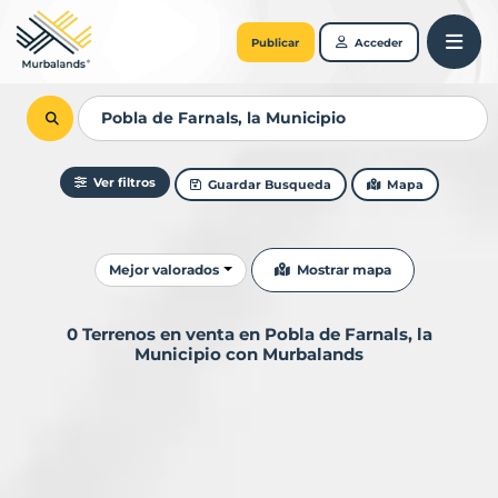
Publicar
Acceder
Ver filtros
Guardar Busqueda
Mapa
Ordenar resultados
Mostrar mapa
Mejor valorados
0 Terrenos en venta en Pobla de Farnals, la
Municipio con Murbalands