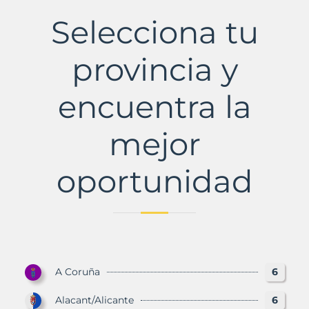
Farnals,
Selecciona tu
la
Municipio
con
provincia y
Murbalands
encuentra la
mejor
oportunidad
A Coruña
6
Alacant/Alicante
6