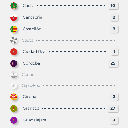
Cádiz
10
Cantabria
2
Castellón
8
Ceuta
Ciudad Real
1
Córdoba
25
Cuenca
Gipuzkoa
Girona
2
Granada
27
Guadalajara
9