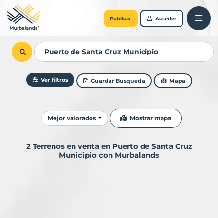
Publicar
Acceder
Ver filtros
Guardar Busqueda
Mapa
Ordenar resultados
Mostrar mapa
Mejor valorados
2 Terrenos en venta en Puerto de Santa Cruz
Municipio con Murbalands