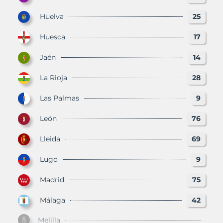
Huelva
25
Huesca
17
Jaén
14
La Rioja
28
Las Palmas
9
León
76
Lleida
69
Lugo
9
Madrid
75
Málaga
42
Melilla