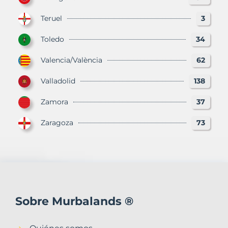
Teruel
3
Toledo
34
Valencia/València
62
Valladolid
138
Zamora
37
Zaragoza
73
Sobre Murbalands ®