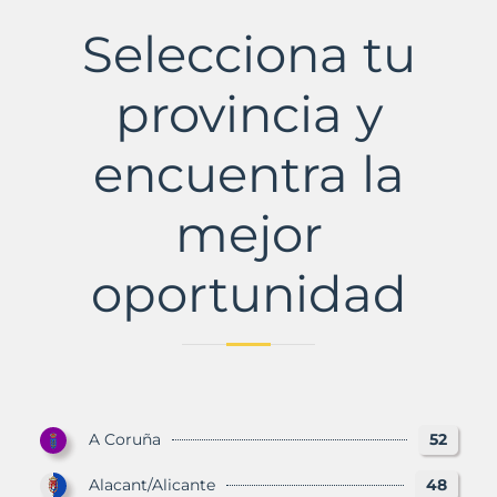
de
Santa
Selecciona tu
Cruz
Municipio
con
provincia y
Murbalands
encuentra la
mejor
oportunidad
A Coruña
52
Alacant/Alicante
48