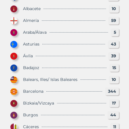
Albacete
10
Almería
59
Araba/Álava
5
Asturias
43
Ávila
39
Badajoz
15
Balears, Illes/ Islas Baleares
10
Barcelona
344
Bizkaia/Vizcaya
17
Burgos
44
Cáceres
11