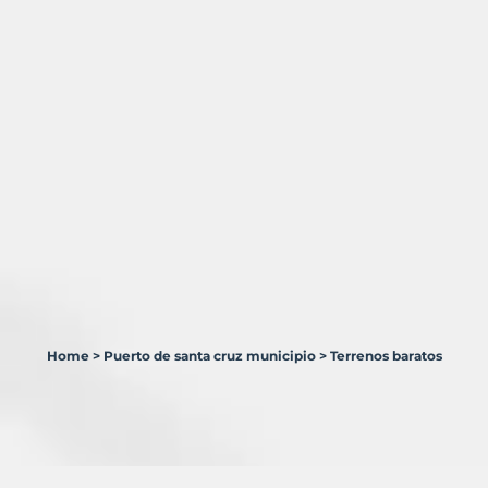
Home
>
Puerto de santa cruz municipio
>
Terrenos baratos
2
Terrenos
en
venta
en
Puerto